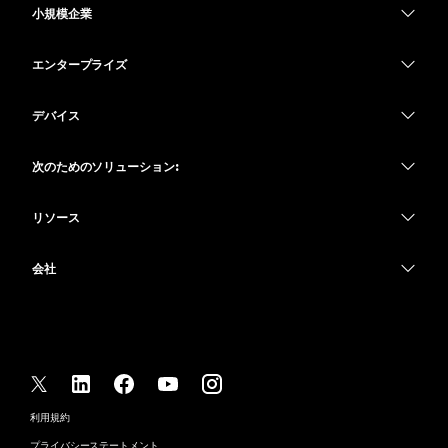
小規模企業
価格
エンタープライズ
Webex アプリ
Webex スイート
デバイス
Meetings
Calling
ヘッドセット
Calling
次のためのソリューション:
Meetings
カメラ
教育
メッセージング
メッセージング
リソース
Desk シリーズ
ヘルスケア
画面共有
ダウンロード
Slido
Room シリーズ
会社
行政
テストミーティングに参加
ウェビナー
Cisco
Board シリーズ
財務
オンラインクラス
Events
サポートへお問い合わせ
Phone シリーズ
スポーツとエンターテインメント
インテグレーション
Contact Center
セールスに問い合わせ
アクセサリ
フロントライン
アクセシビリティ
CPaaS
利用規約
Webex Blog
非営利
プライバシーステートメント
インクルージョン