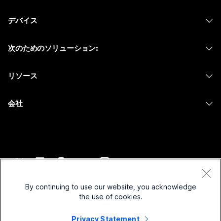
Webex アプリ
Webex スイート
何をお探しですか?
デバイス
Meetings
Calling
ヘッドセット
Calling
質問を投稿してください
次のためのソリューション:
Meetings
カメラ
メッセージング
教育
メッセージング
リソース
Desk シリーズ
画面共有
ヘルスケア
Slido
ダウンロード
Room シリーズ
会社
行政
ウェビナー
テストミーティングに参加
Board シリーズ
Cisco
財務
Events
オンラインクラス
Phone シリーズ
サポートへお問い合わせ
スポーツとエンターテインメント
Contact Center
インテグレーション
アクセサリ
セールスに問い合わせ
フロントライン
CPaaS
アクセシビリティ
利用規約
Webex Blog
非営利
セキュリティ
By continuing to use our website, you acknowledge
インクルージョン
プライバシーステートメント
the use of cookies.
Webex ソート リーダーシップ
スタートアップ
Control Hub
クッキー
ライブ & オンデマンド ウェビナー
Privacy Statement
Webex Merch Store
商標
ハイブリッド ワーク