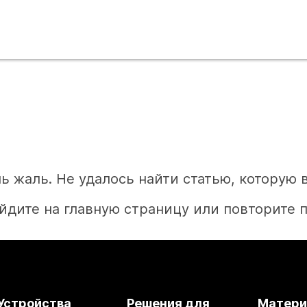
ь жаль. Не удалось найти статью, которую 
йдите на главную страницу или повторите п
Главная
Устройства
Решения для
Матер
Необходим ответ?