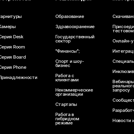
Отправьте вопрос
гарнитуры
Образование
Скачиван
Камеры
Здравоохранение
Присоеди
тестовом
Серия Desk
Государственный
сектор
Онлайн-у
Серия Room
"Финансы";
Интеграц
Серия Board
Спорт и шоу-
Специаль
бизнес
Серия Phone
Инклюзив
Работа с
Принадлежности
клиентами
Вебинары
реального
Некоммерческие
запросу
организации
Сообщест
Стартапы
Разработ
Работа в
гибридном
Новости 
режиме