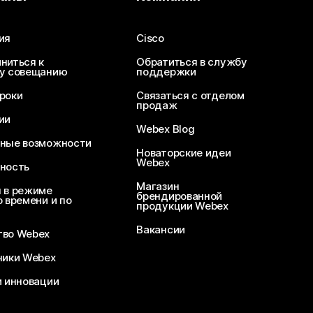
ия
Cisco
ниться к
Обратиться в службу
у совещанию
поддержки
роки
Связаться с отделом
продаж
ии
Webex Blog
ные возможности
Новаторские идеи
Webex
ность
Магазин
 в режиме
брендированной
 времени и по
продукции Webex
Вакансии
во Webex
чики Webex
и инновации