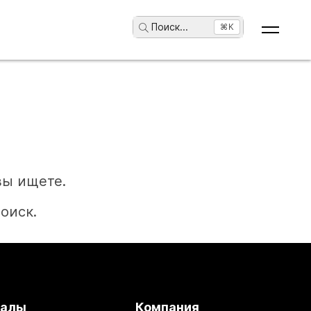
Поиск
...
⌘K
вы ищете.
оиск.
иалы
Компания