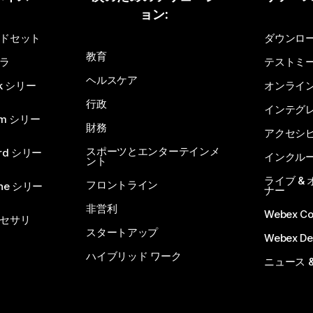
ョン:
質問を投稿してください
ドセット
ダウンロ
教育
ラ
テストミ
ヘルスケア
sk シリー
オンライ
行政
インテグ
om シリー
財務
アクセシ
スポーツとエンターテインメ
rd シリー
インクル
ント
ライブ &
フロントライン
one シリー
ナー
非営利
Webex C
セサリ
スタートアップ
Webex De
ハイブリッド ワーク
ニュース 