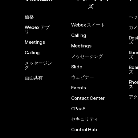
ズ
価格
ヘッ
Webex スイート
Webex アプ
カメ
リ
Calling
De
Meetings
ズ
Meetings
Calling
Ro
メッセージング
ズ
メッセージン
Slido
グ
Boa
ズ
ウェビナー
画面共有
Ph
ズ
Events
アク
Contact Center
CPaaS
セキュリティ
Control Hub