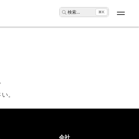
検索
...
⌘K
。
さい。
ス
会社