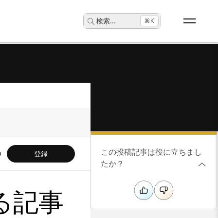
検索
...
⌘K
この投稿記事は役に立ちまし
登録
たか？
する記事