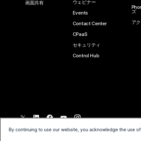
ウェビナー
画面共有
Ph
ズ
Events
アク
Contact Center
CPaaS
セキュリティ
Control Hub
©
2026
Cisco and/or its affiliates. All rights reserved.
By continuing to use our website, you acknowledge the use of