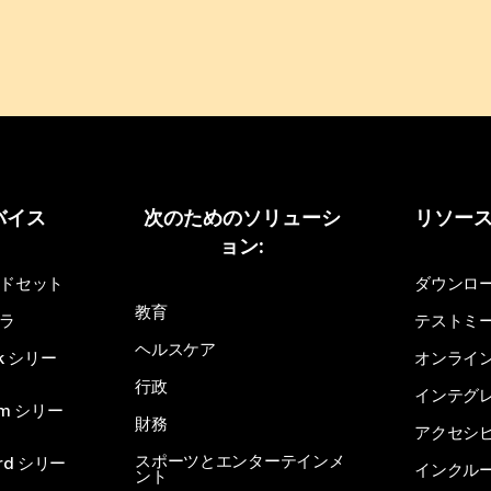
バイス
次のためのソリューシ
リソー
ョン:
ドセット
ダウンロ
教育
ラ
テストミ
ヘルスケア
sk シリー
オンライ
行政
インテグ
om シリー
財務
アクセシ
スポーツとエンターテインメ
rd シリー
インクル
ント