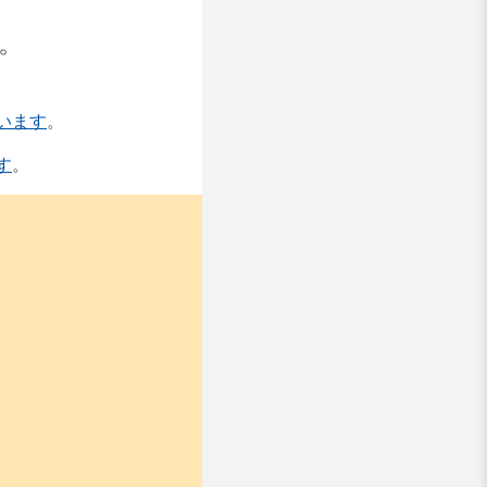
。
ています
。
す
。