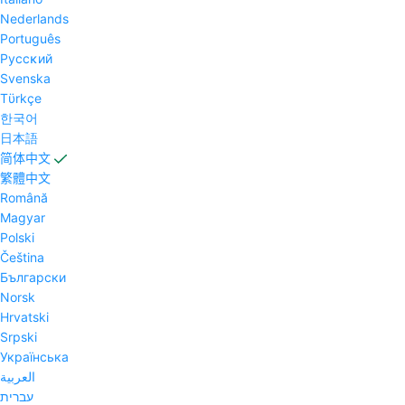
Nederlands
Português
Pyccĸий
Svenska
Tϋrkçe
한국어
日本語
简体中文
繁體中文
Română
Magyar
Polski
Čeština
Български
Norsk
Hrvatski
Srpski
Українська
العربية
עברית