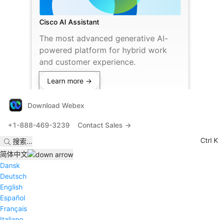
Cisco AI Assistant
The most advanced generative AI-
powered platform for hybrid work
and customer experience.
Learn more →
Download Webex
+1-888-469-3239
Contact Sales →
Ctrl K
搜索
...
简体中文
Dansk
Deutsch
English
Español
Français
Italiano