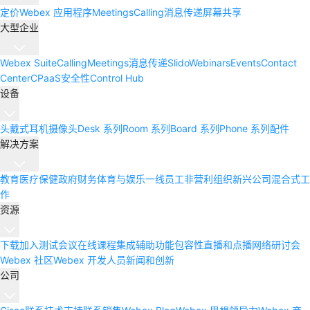
定价
Webex 应用程序
Meetings
Calling
消息传递
屏幕共享
大型企业
Webex Suite
Calling
Meetings
消息传递
Slido
Webinars
Events
Contact
Center
CPaaS
安全性
Control Hub
设备
头戴式耳机
摄像头
Desk 系列
Room 系列
Board 系列
Phone 系列
配件
解决方案
教育
医疗保健
政府
财务
体育与娱乐
一线员工
非营利组织
新兴公司
混合式工
作
资源
下载
加入测试会议
在线课程
集成
辅助功能
包容性
直播和点播网络研讨会
Webex 社区
Webex 开发人员
新闻和创新
公司