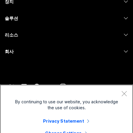
장치
Meetings
Calling
헤드셋
Calling
솔루션
Meetings
카메라
메시징
교육
메시징
리소스
Desk 시리즈
화면 공유
의료 서비스
Slido
다운로드
Room 시리즈
회사
정부
Webinars
테스트 미팅 참여하기
Board 시리즈
Cisco
재무
이벤트
온라인 학습
전화 시리즈
지원 연락처
스포츠 및 엔터테인먼트
Contact Center
통합
보조 프로그램
영업팀에 문의
최전선
CPaaS
접근성
약관 및 조건
Webex Blog
비영리
보안
By continuing to use our website, you acknowledge
포용성
개인 정보 보호 정책
the use of cookies.
Webex 사고적 리더십
스타트업
Control Hub
쿠키
실시간 및 주문형 웨비나
Webex Merch 스토어
Privacy Statement
등록 상표
하이브리드 작업
Webex 커뮤니티
©
2026
Cisco 및/또는 관련 제휴. All rights reserved.
경력