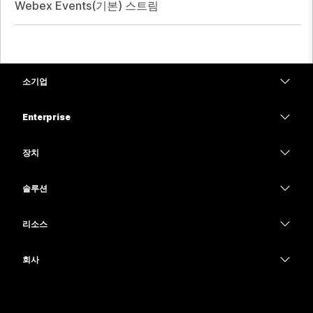
Webex Events(기본) 스트림
소기업
가격
Enterprise
Webex 앱
Webex Suite
장치
Meetings
Calling
헤드셋
Calling
솔루션
Meetings
카메라
교육
메시징
메시징
리소스
Desk 시리즈
의료 서비스
화면 공유
다운로드
Slido
Room 시리즈
회사
정부
테스트 미팅 참여하기
Webinars
Cisco
Board 시리즈
재무
온라인 학습
이벤트
지원 연락처