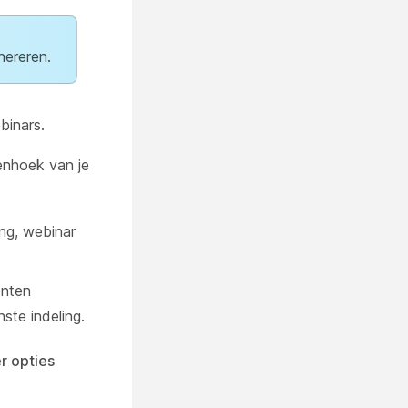
nereren.
binars.
enhoek van je
ng, webinar
enten
ste indeling.
r opties