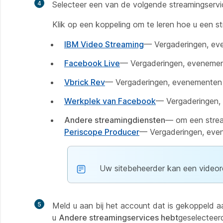
4
Selecteer een van de volgende streamingservi
Klik op een koppeling om te leren hoe u een s
IBM Video Streaming
— Vergaderingen, eve
Facebook Live
— Vergaderingen, evenement
Vbrick Rev
— Vergaderingen, evenementen 
Werkplek van Facebook
— Vergaderingen, 
Andere streamingdiensten
— om een strea
Periscope Producer
— Vergaderingen, even
Uw sitebeheerder kan een videore
5
Meld u aan bij het account dat is gekoppeld a
u
Andere streamingservices hebt
geselecteer