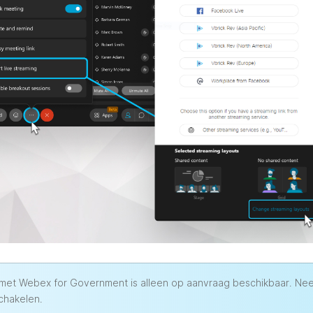
 met Webex for Government is alleen op aanvraag beschikbaar. Ne
schakelen.