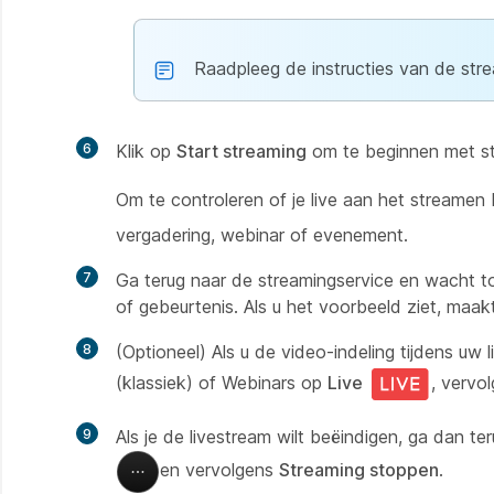
Raadpleeg de instructies van de str
6
Klik op
Start streaming
om te beginnen met st
Om te controleren of je live aan het streamen b
vergadering, webinar of evenement.
7
Ga terug naar de streamingservice en wacht to
of gebeurtenis. Als u het voorbeeld ziet, maakt
8
(Optioneel) Als u de video-indeling tijdens uw 
(klassiek) of Webinars op
Live
, vervo
9
Als je de livestream wilt beëindigen, ga dan t
en vervolgens
Streaming stoppen
.