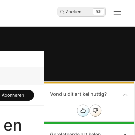
Zoeken
...
⌘K
Vond u dit artikel nuttig?
Abonneren
 en
Gerelateerde artikelen