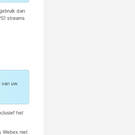
gebruik dan
PS) streams
e van uw
inclusief het
is Webex niet