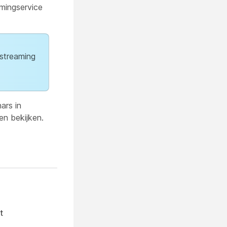
amingservice
estreaming
ars in
n bekijken.
t