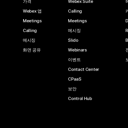
가격
Webex Suite
Webex 앱
Calling
Meetings
Meetings
Calling
메시징
메시징
Slido
화면 공유
Webinars
이벤트
Contact Center
CPaaS
보안
Control Hub