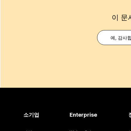
이 문
예, 감사
소기업
Enterprise