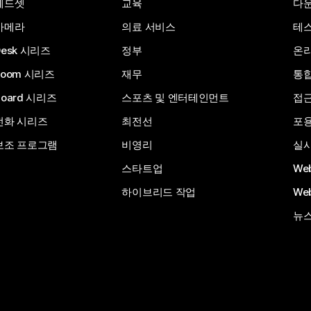
헤드셋
교육
다
카메라
의료 서비스
테스
Desk 시리즈
정부
온라
Room 시리즈
재무
통
Board 시리즈
스포츠 및 엔터테인먼트
접
전화 시리즈
최전선
포
보조 프로그램
비영리
실시
스타트업
We
하이브리드 작업
We
뉴스