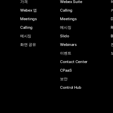
가격
Webex Suite
Webex 앱
Calling
Meetings
Meetings
Calling
메시징
메시징
Slido
화면 공유
Webinars
이벤트
Contact Center
CPaaS
보안
Control Hub