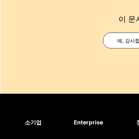
이 문
예, 감사
소기업
Enterprise