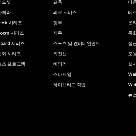
헤드셋
교육
다
카메라
의료 서비스
테스
Desk 시리즈
정부
온라
Room 시리즈
재무
통
Board 시리즈
스포츠 및 엔터테인먼트
접
전화 시리즈
최전선
포
보조 프로그램
비영리
실시
스타트업
We
하이브리드 작업
We
뉴스