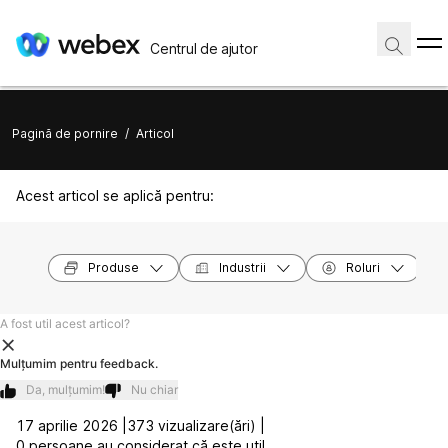
Centrul de ajutor
Pagină de pornire
/
Articol
Acest articol se aplică pentru:
Produse
Industrii
Roluri
A fost util acest articol?
Mulțumim pentru feedback.
Da, mulțumim!
Nu chiar
17 aprilie 2026 |
373 vizualizare(ări) |
0 persoane au considerat că este util