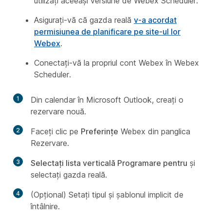
utilizați aceeași versiune de Webex Scheduler.
Asigurați-vă că gazda reală
v-a acordat
permisiunea de planificare pe site-ul lor
Webex
.
Conectați-vă la propriul cont Webex în Webex
Scheduler.
1
Din calendar în Microsoft Outlook, creați o
rezervare nouă.
2
Faceți clic pe
Preferințe
Webex din panglica
Rezervare.
3
Selectați lista verticală Programare pentru
și
selectați gazda reală.
4
(Opțional) Setați tipul și șablonul implicit de
întâlnire.