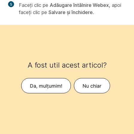
5
Faceți clic pe
Adăugare întâlnire Webex,
apoi
faceți clic pe
Salvare și închidere
.
A fost util acest articol?
Da, mulțumim!
Nu chiar