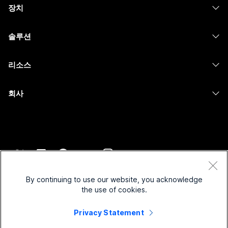
장치
Meetings
Calling
헤드셋
Calling
솔루션
Meetings
카메라
메시징
교육
메시징
리소스
Desk 시리즈
화면 공유
의료 서비스
Slido
다운로드
Room 시리즈
회사
정부
Webinars
테스트 미팅 참여하기
Board 시리즈
Cisco
재무
이벤트
온라인 학습
전화 시리즈
지원 연락처
스포츠 및 엔터테인먼트
Contact Center
통합
보조 프로그램
영업팀에 문의
최전선
CPaaS
접근성
약관 및 조건
Webex Blog
비영리
보안
By continuing to use our website, you acknowledge
포용성
개인 정보 보호 정책
the use of cookies.
Webex 사고적 리더십
스타트업
Control Hub
쿠키
실시간 및 주문형 웨비나
Webex Merch 스토어
Privacy Statement
등록 상표
하이브리드 작업
Webex 커뮤니티
©
2026
Cisco 및/또는 관련 제휴. All rights reserved.