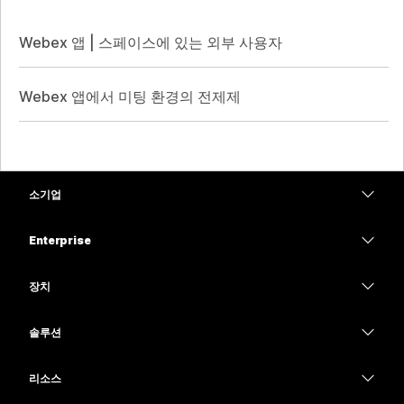
Webex 앱 | 스페이스에 있는 외부 사용자
Webex 앱에서 미팅 환경의 전제제
소기업
가격
Enterprise
Webex 앱
Webex Suite
장치
Meetings
Calling
헤드셋
Calling
솔루션
Meetings
카메라
교육
메시징
메시징
리소스
Desk 시리즈
의료 서비스
화면 공유