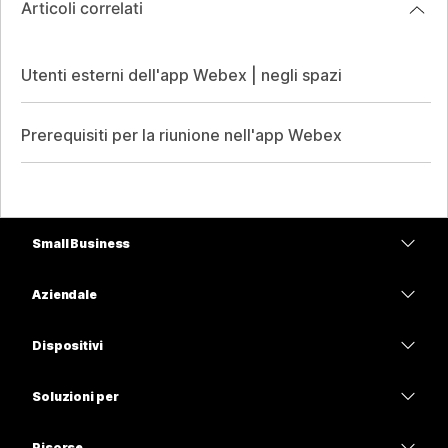
Articoli correlati
Utenti esterni dell'app Webex | negli spazi
Prerequisiti per la riunione nell'app Webex
Small Business
Prezzi
Aziendale
App Webex
Webex Suite
Dispositivi
Meetings
Calling
Cuffie
Calling
Soluzioni per
Meetings
Videocamere
Istruzione
Messaggistica
Messaggistica
Risorse