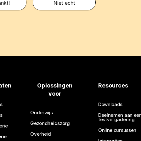
nkt!
Niet echt
aten
Oplossingen
Resources
voor
s
Downloads
Onderwijs
s
Deelnemen aan ee
testvergadering
Gezondheidszorg
erie
Online cursussen
Overheid
rie
Integraties