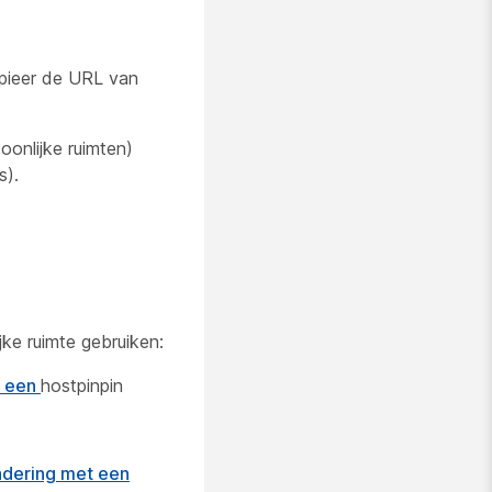
opieer de URL van
oonlijke ruimten)
s).
ke ruimte gebruiken:
n een
hostpinpin
adering met een