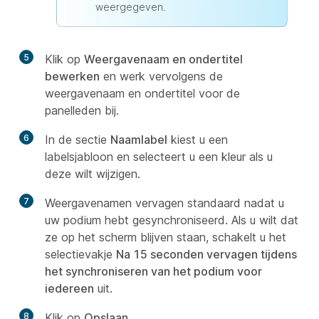
weergegeven.
5
Klik op
Weergavenaam en ondertitel
bewerken
en werk vervolgens de
weergavenaam en ondertitel voor de
panelleden bij.
6
In de sectie
Naamlabel
kiest u een
labelsjabloon en selecteert u een kleur als u
deze wilt wijzigen.
7
Weergavenamen vervagen standaard nadat u
uw podium hebt gesynchroniseerd. Als u wilt dat
ze op het scherm blijven staan, schakelt u het
selectievakje
Na 15 seconden vervagen tijdens
het synchroniseren van het podium voor
iedereen
uit.
8
Klik op
Opslaan
.