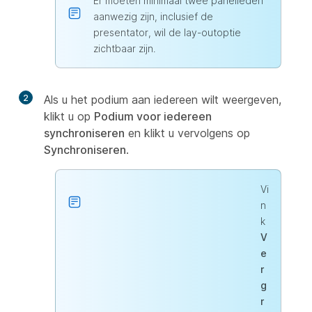
Er moeten minimaal twee panelleden
aanwezig zijn, inclusief de
presentator, wil de lay-outoptie
zichtbaar zijn.
2
Als u het podium aan iedereen wilt weergeven,
klikt u op
Podium voor iedereen
synchroniseren
en klikt u vervolgens op
Synchroniseren
.
Vi
n
k
V
e
r
g
r