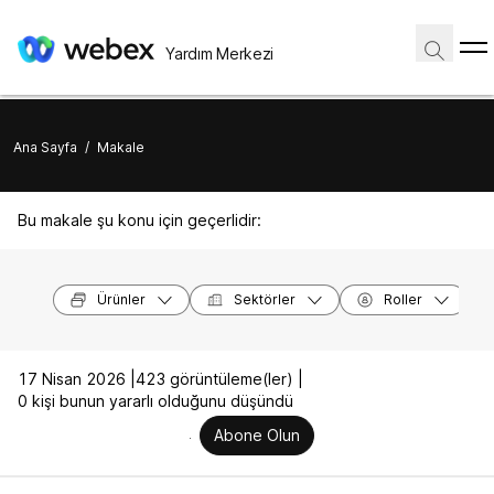
Yardım Merkezi
Ana Sayfa
/
Makale
Bu makale şu konu için geçerlidir:
Ürünler
Sektörler
Roller
17 Nisan 2026 |
423 görüntüleme(ler) |
0 kişi bunun yararlı olduğunu düşündü
Abone Olun