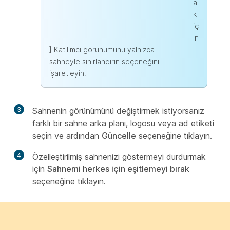
a
k
iç
in
] Katılımcı görünümünü yalnızca
sahneyle sınırlandırın seçeneğini
işaretleyin.
3
Sahnenin görünümünü değiştirmek istiyorsanız
farklı bir sahne arka planı, logosu veya ad etiketi
seçin ve ardından
Güncelle
seçeneğine tıklayın.
4
Özelleştirilmiş sahnenizi göstermeyi durdurmak
için
Sahnemi herkes için eşitlemeyi bırak
seçeneğine tıklayın.