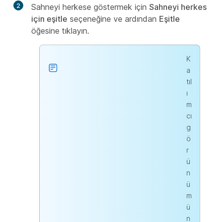
2
Sahneyi herkese göstermek için
Sahneyi herkes
için eşitle
seçeneğine ve ardından
Eşitle
öğesine tıklayın.
K
a
tıl
ı
m
cı
g
ö
r
ü
n
ü
m
ü
n