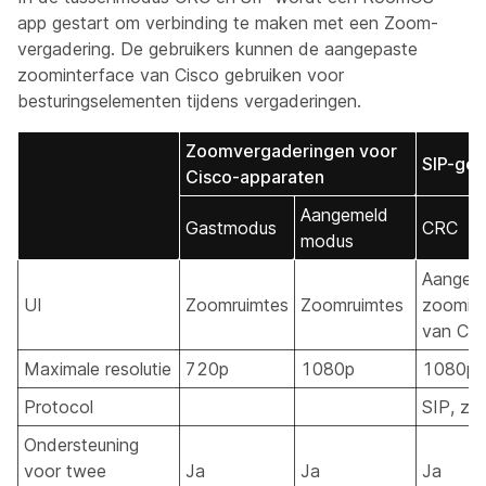
app gestart om verbinding te maken met een Zoom-
vergadering. De gebruikers kunnen de aangepaste
zoominterface van Cisco gebruiken voor
besturingselementen tijdens vergaderingen.
Zoomvergaderingen voor
SIP-ge
Cisco-apparaten
Aangemeld
Gastmodus
CRC
modus
Aangep
UI
Zoomruimtes
Zoomruimtes
zoomint
van Cis
Maximale resolutie
720p
1080p
1080p
Protocol
SIP, z.
Ondersteuning
voor twee
Ja
Ja
Ja