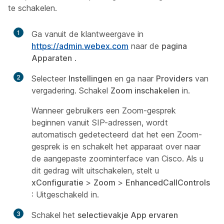
te schakelen.
1
Ga vanuit de klantweergave in
https://admin.webex.com
naar de
pagina
Apparaten
.
2
Selecteer
Instellingen
en ga naar
Providers
van
vergadering. Schakel
Zoom inschakelen
in.
Wanneer gebruikers een Zoom-gesprek
beginnen vanuit SIP-adressen, wordt
automatisch gedetecteerd dat het een Zoom-
gesprek is en schakelt het apparaat over naar
de aangepaste zoominterface van Cisco. Als u
dit gedrag wilt uitschakelen, stelt u
xConfiguratie
>
Zoom
>
EnhancedCallControls
: Uitgeschakeld in.
3
Schakel het
selectievakje App ervaren