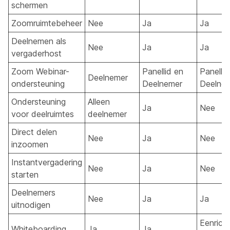
schermen
Zoomruimtebeheer
Nee
Ja
Ja
Deelnemen als
Nee
Ja
Ja
vergaderhost
Zoom Webinar-
Panellid en
Panellid
Deelnemer
ondersteuning
Deelnemer
Deelne
Ondersteuning
Alleen
Ja
Nee
voor deelruimtes
deelnemer
Direct delen
Nee
Ja
Nee
inzoomen
Instantvergadering
Nee
Ja
Nee
starten
Deelnemers
Nee
Ja
Ja
uitnodigen
Eenrich
Whiteboarding
Ja
Ja