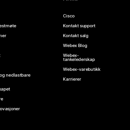
Cisco
testmøte
Kontakt support
mer
Kontakt salg
Webex Blog
t
Webex-
tankelederskap
Webex-varebutikk
 og nedlastbare
Karrierer
kapet
re
novasjoner