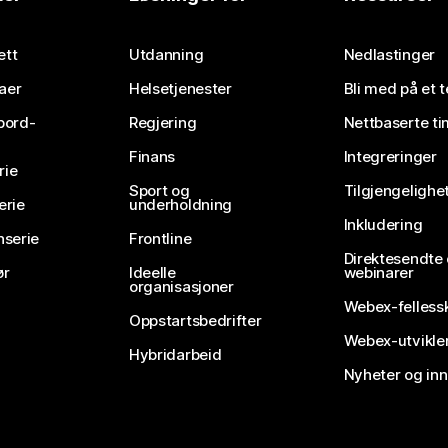
Send inn et spørsmål
ett
Utdanning
Nedlastinger
aer
Helsetjenester
Bli med på et 
bord-
Regjering
Nettbaserte ti
Finans
Integreringer
rie
Sport og
Tilgjengelighe
erie
underholdning
Inkludering
nserie
Frontline
Direktesendte
ør
Ideelle
webinarer
organisasjoner
Webex-felless
Oppstartsbedrifter
Webex-utvikle
Hybridarbeid
Nyheter og in