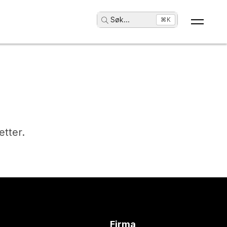
Søk
...
⌘K
etter.
Firma