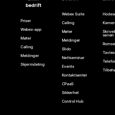
bedrift
Webex Suite
Hodes
Priser
Calling
Kamer
Webex-app
Møter
Skrive
serien
Møter
Meldinger
Romse
Calling
Slido
Tavles
Meldinger
Nettseminar
Telefo
Skjermdeling
Events
Tilbeh
Kontaktsenter
CPaaS
Sikkerhet
Control Hub