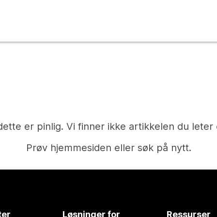
dette er pinlig. Vi finner ikke artikkelen du leter 
Prøv hjemmesiden eller søk på nytt.
Hjem
ter
Løsninger for
Ressurser
Trenger du et svar?