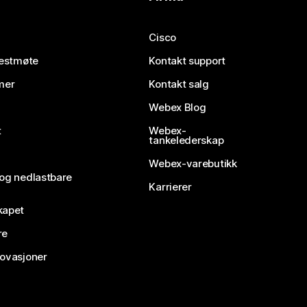
Cisco
testmøte
Kontakt support
mer
Kontakt salg
Webex Blog
t
Webex-
tankelederskap
Webex-varebutikk
 og nedlastbare
Karrierer
kapet
re
novasjoner