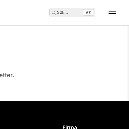
Søk
...
⌘K
etter.
Firma