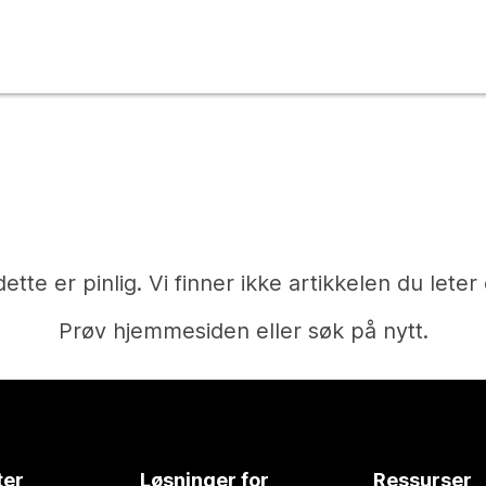
dette er pinlig. Vi finner ikke artikkelen du leter 
Prøv hjemmesiden eller søk på nytt.
Hjem
ter
Løsninger for
Ressurser
Trenger du et svar?