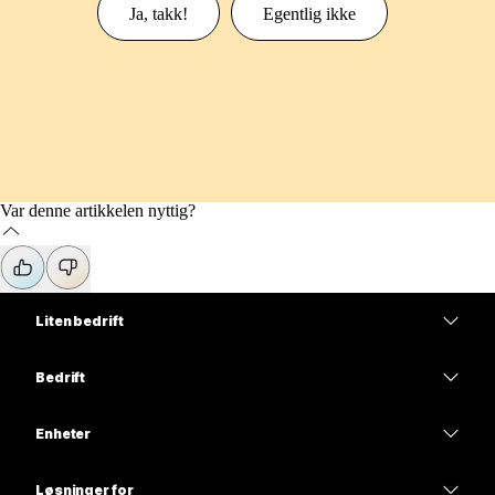
Ja, takk!
Egentlig ikke
Var denne artikkelen nyttig?
Liten bedrift
Priser
Bedrift
Webex-app
Webex Suite
Enheter
Møter
Calling
Hodesett
Calling
Løsninger for