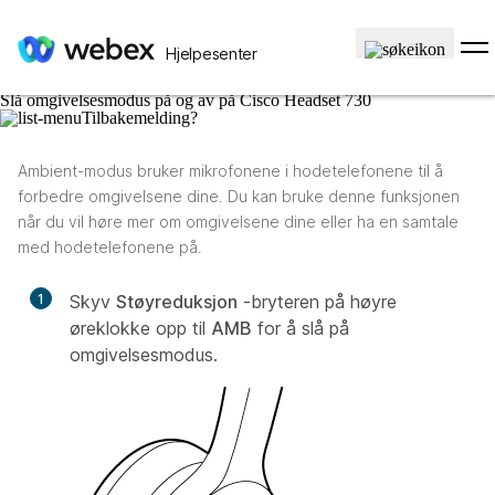
Hjem
/
Artikkel
Hjelpesenter
05. desember 2024 |
452 visning(er) |
0 personer mente dette var nyttig
Slå omgivelsesmodus på og av på Cisco Headset 730
Tilbakemelding?
Ambient-modus bruker mikrofonene i hodetelefonene til å
forbedre omgivelsene dine. Du kan bruke denne funksjonen
når du vil høre mer om omgivelsene dine eller ha en samtale
med hodetelefonene på.
1
Skyv
Støyreduksjon
-bryteren på høyre
øreklokke opp til
AMB
for å slå på
omgivelsesmodus.