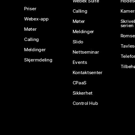
Webex Suite
Hodes
Priser
Calling
Kamer
Webex-app
Møter
Skrive
serien
Møter
Meldinger
Romse
Calling
Slido
Tavles
Meldinger
Nettseminar
Telefo
Skjermdeling
Events
Tilbeh
Kontaktsenter
CPaaS
Sikkerhet
Control Hub