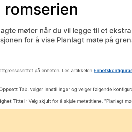
g romserien
nlagte møter når du vil legge til et ekstr
onen for å vise Planlagt møte på grense
nettgrensesnittet på enheten. Les artikkelen
Enhetskonfigura
Oppsett
Tab, velger
Innstillinger
og velger følgende konfigur
ighet Tittel
: Velg
skjult
for å skjule møtetitlene. "Planlagt mø