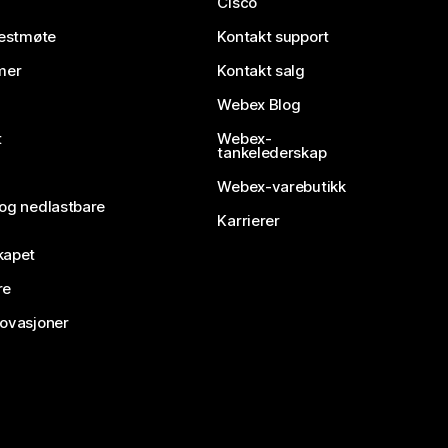
Cisco
testmøte
Kontakt support
mer
Kontakt salg
Webex Blog
t
Webex-
tankelederskap
Webex-varebutikk
 og nedlastbare
Karrierer
kapet
re
novasjoner