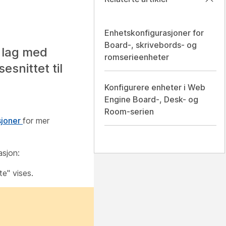
Enhetskonfigurasjoner for
Board-, skrivebords- og
a lag med
romserieenheter
snittet til
Konfigurere enheter i Web
Engine Board-, Desk- og
Room-serien
sjoner
for mer
asjon:
te" vises.