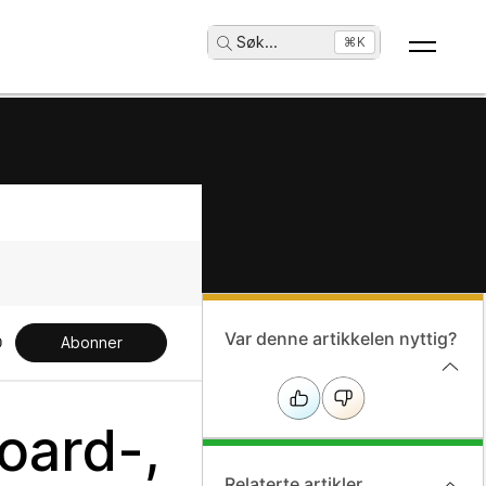
Søk
...
⌘K
Var denne artikkelen nyttig?
Abonner
Board-,
Relaterte artikler