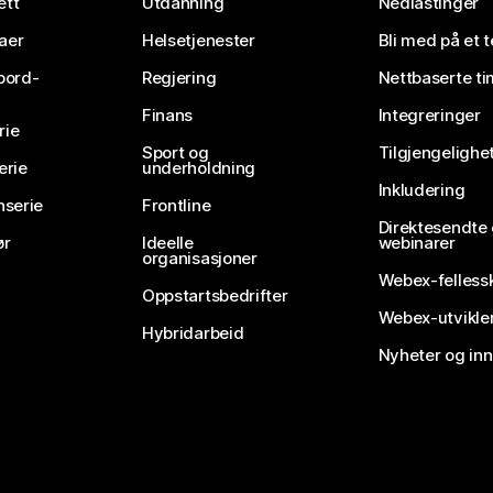
ett
Utdanning
Nedlastinger
aer
Helsetjenester
Bli med på et 
bord-
Regjering
Nettbaserte ti
Finans
Integreringer
rie
Sport og
Tilgjengelighe
erie
underholdning
Inkludering
nserie
Frontline
Direktesendte
ør
Ideelle
webinarer
organisasjoner
Webex-felless
Oppstartsbedrifter
Webex-utvikle
Hybridarbeid
Nyheter og in