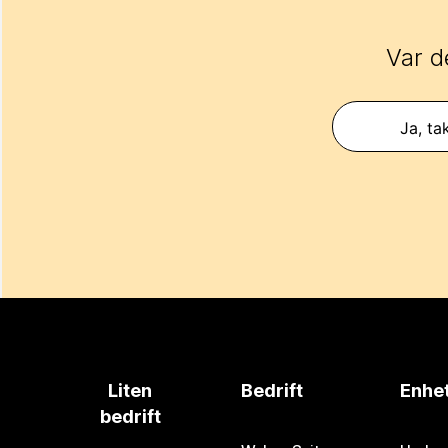
Var d
Ja, ta
Liten
Bedrift
Enhe
bedrift