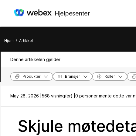
Hjelpesenter
Hjem
/
Artikkel
Denne artikkelen gjelder:
Produkter
Bransjer
Roller
May 28, 2026 |
568 visning(er) |
0 personer mente dette var n
Skjule møtedeta