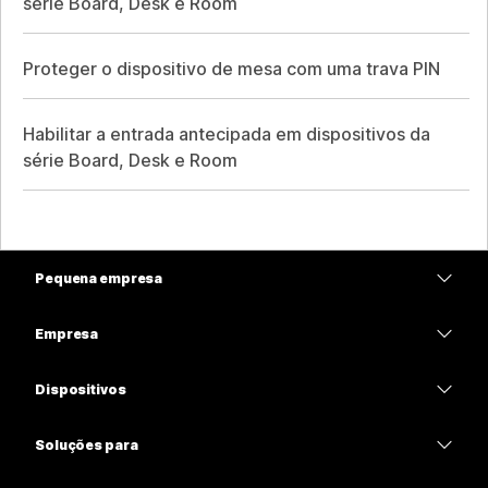
série Board, Desk e Room
Proteger o dispositivo de mesa com uma trava PIN
Habilitar a entrada antecipada em dispositivos da
série Board, Desk e Room
Pequena empresa
Preços
Empresa
Aplicativo Webex
Webex Suite
Dispositivos
Meetings
Calling
Fones de ouvido
Calling
Soluções para
Meetings
Câmeras
Educação
Mensagens