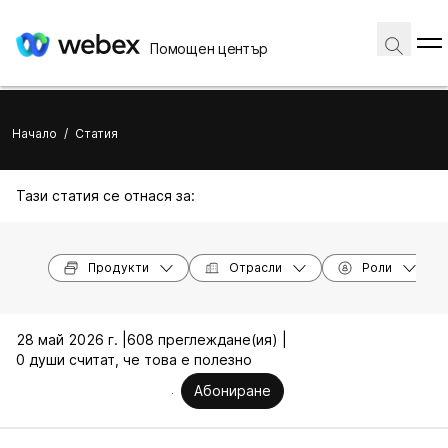
Помощен център
Начало
/
Статия
Тази статия се отнася за:
Продукти
Отрасли
Роли
28 май 2026 г. |
608 преглеждане(ия) |
0 души считат, че това е полезно
Абониране