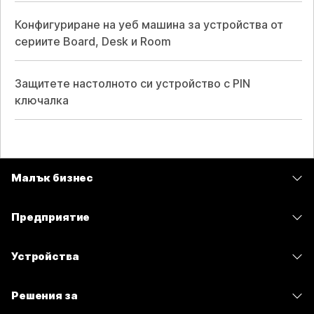
Конфигуриране на уеб машина за устройства от
сериите Board, Desk и Room
Защитете настолното си устройство с PIN
ключалка
Малък бизнес
Цени
Предприятие
Приложение Webex
Webex Suite
Устройства
Срещи
Calling
Слушалки
Calling
Решения за
Срещи
Камери
Изпращане на съобщения