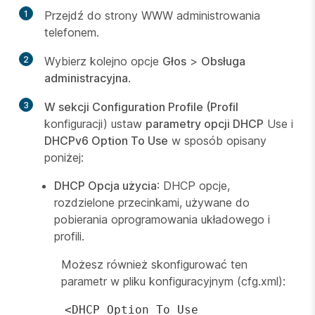
1
Przejdź do strony WWW administrowania
telefonem.
2
Wybierz kolejno opcje
Głos
>
Obsługa
administracyjna
.
3
W sekcji Configuration Profile (Profil
konfiguracji) ustaw
parametry opcji DHCP
Use i
DHCPv6 Option To Use
w sposób opisany
poniżej:
DHCP Opcja użycia
: DHCP opcje,
rozdzielone przecinkami, używane do
pobierania oprogramowania układowego i
profili.
Możesz również skonfigurować ten
parametr w pliku konfiguracyjnym (cfg.xml):
<DHCP_Option_To_Use