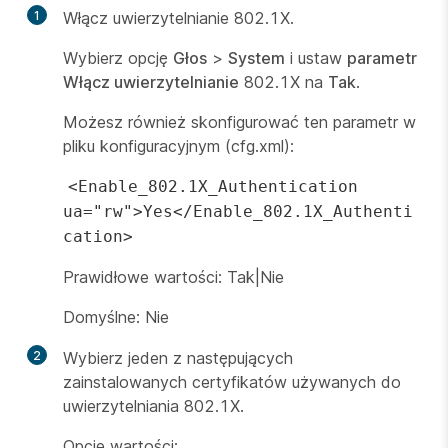
1
Włącz uwierzytelnianie 802.1X.
Wybierz opcję
Głos
>
System
i ustaw
parametr
Włącz uwierzytelnianie
802.1X na
Tak
.
Możesz również skonfigurować ten parametr w
pliku konfiguracyjnym (cfg.xml):
<Enable_802.1X_Authentication
ua="rw">Yes</Enable_802.1X_Authenti
cation>
Prawidłowe wartości: Tak|Nie
Domyślne: Nie
2
Wybierz jeden z następujących
zainstalowanych certyfikatów używanych do
uwierzytelniania 802.1X.
Opcje wartości: