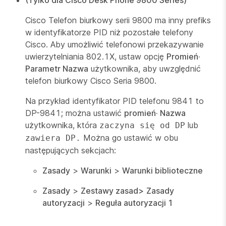
(Tylko dla Cisco Desk Phone 9800 Series)
Cisco Telefon biurkowy serii 9800 ma inny prefiks
w identyfikatorze PID niż pozostałe telefony
Cisco. Aby umożliwić telefonowi przekazywanie
uwierzytelniania 802.1X, ustaw opcję
Promień·
Parametr Nazwa
użytkownika, aby uwzględnić
telefon biurkowy Cisco Seria 9800.
Na przykład identyfikator PID telefonu 9841 to
DP-9841; można ustawić
promień· Nazwa
użytkownika, która
lub
zaczyna się od DP
Można go ustawić w obu
zawiera DP.
następujących sekcjach:
Zasady
>
Warunki
>
Warunki biblioteczne
Zasady
>
Zestawy zasad>
Zasady
autoryzacji
>
Reguła autoryzacji 1