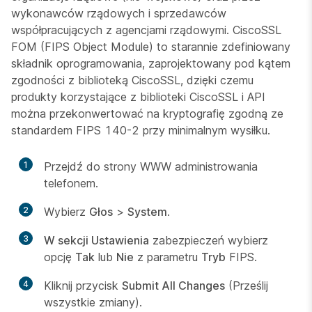
wykonawców rządowych i sprzedawców
współpracujących z agencjami rządowymi. CiscoSSL
FOM (FIPS Object Module) to starannie zdefiniowany
składnik oprogramowania, zaprojektowany pod kątem
zgodności z biblioteką CiscoSSL, dzięki czemu
produkty korzystające z biblioteki CiscoSSL i API
można przekonwertować na kryptografię zgodną ze
standardem FIPS 140-2 przy minimalnym wysiłku.
1
Przejdź do strony WWW administrowania
telefonem.
2
Wybierz
Głos
>
System
.
3
W sekcji Ustawienia
zabezpieczeń wybierz
opcję
Tak
lub
Nie
z parametru
Tryb
FIPS.
4
Kliknij przycisk
Submit All Changes
(Prześlij
wszystkie zmiany).