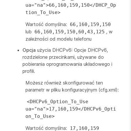
ua="na">66,160,159,150</DHCP_Op
tion_To_Use>
Wartość domyślna:
66,160,159,150
lub
, w
66,160,159,150,60,43,125
zależności od modelu telefonu
Opcja
użycia DHCPv6: Opcje DHCPv6,
rozdzielone przecinkami, używane do
pobierania oprogramowania układowego i
profili.
Możesz również skonfigurować ten
parametr w pliku konfiguracyjnym (cfg.xml):
<DHCPv6_Option_To_Use
ua="na">17,160,159</DHCPv6_Opti
on_To_Use>
Wartość domyślna:
17,160,159