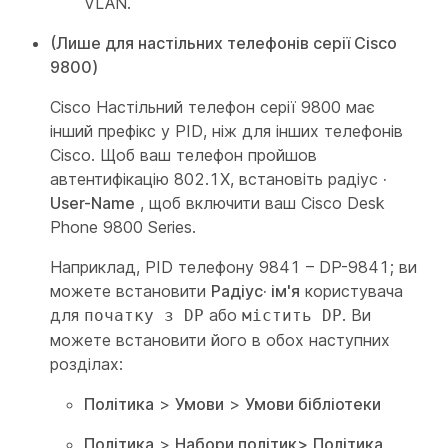
VLAN.
(Лише для настільних телефонів серії Cisco
9800)
Cisco Настільний телефон серії 9800 має
інший префікс у PID, ніж для інших телефонів
Cisco. Щоб ваш телефон пройшов
автентифікацію 802.1X, встановіть радіус
·
User-Name
, щоб включити ваш Cisco Desk
Phone 9800 Series.
Наприклад, PID телефону 9841 – DP-9841; ви
можете встановити
Радіус· ім'я
користувача
для
або
. Ви
початку з DP
містить DP
можете встановити його в обох наступних
розділах:
Політика
>
Умови
>
Умови бібліотеки
Політика
>
Набори політик>
Політика