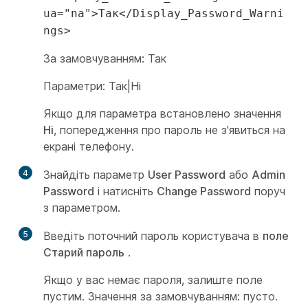
ua="na">Так</Display_Password_Warni
ngs>
За замовчуванням: Так
Параметри: Так|Ні
Якщо для параметра встановлено значення
Ні
, попередження про пароль не з'явиться на
екрані телефону.
4
Знайдіть параметр
User Password
або
Admin
Password
і натисніть
Change Password
поруч
з параметром.
5
Введіть поточний пароль користувача в
поле
Старий пароль
.
Якщо у вас немає пароля, залиште поле
пустим. Значення за замовчуванням: пусто.