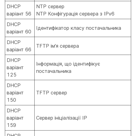
DHCP
NTP сервер
варіант 56
NTP Конфігурація сервера з IPv6
DHCP
Ідентифікатор класу постачальника
варіант 60
DHCP
TFTP ім'я сервера
варіант 66
DHCP
Інформація, що ідентифікує
варіант
постачальника
125
DHCP
варіант
TFTP сервер
150
DHCP
варіант
Сервер ініціалізації IP
159
DHCP