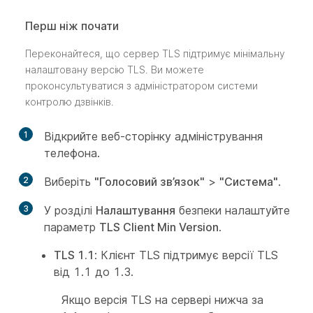
Перш ніж почати
Переконайтеся, що сервер TLS підтримує мінімальну
налаштовану версію TLS. Ви можете
проконсультуватися з адміністратором системи
контролю дзвінків.
1
Відкрийте веб-сторінку адміністрування
телефона.
2
Виберіть
"Голосовий зв’язок"
>
"Система"
.
3
У розділі
Налаштування
безпеки налаштуйте
параметр
TLS Client Min Version
.
TLS 1.1
: Клієнт TLS підтримує версії TLS
від 1.1 до 1.3.
Якщо версія TLS на сервері нижча за