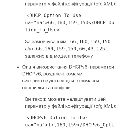
параметр у файлі конфігурації (cfg.XML):
<DHCP_Option_To_Use
ua="na">66,160,159,150</DHCP_Op
tion_To_Use>
За замовчуванням:
66,160,159,150
або
,
66,160,159,150,60,43,125
залежно від моделі телефону
Опція
використання DHCPv6: параметри
DHCPv6, розділені комами,
використовуються для отримання
прошивки та профілів.
Ви також можете налаштувати цей
параметр у файлі конфігурації (cfg.XML):
<DHCPv6_Option_To_Use
ua="na">17,160,159</DHCPv6_Opti