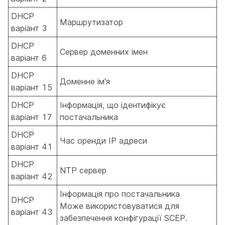
DHCP
Маршрутизатор
варіант 3
DHCP
Сервер доменних імен
варіант 6
DHCP
Доменне ім'я
варіант 15
DHCP
Інформація, що ідентифікує
варіант 17
постачальника
DHCP
Час оренди IP адреси
варіант 41
DHCP
NTP сервер
варіант 42
Інформація про постачальника
DHCP
Може використовуватися для
варіант 43
забезпечення конфігурації SCEP.