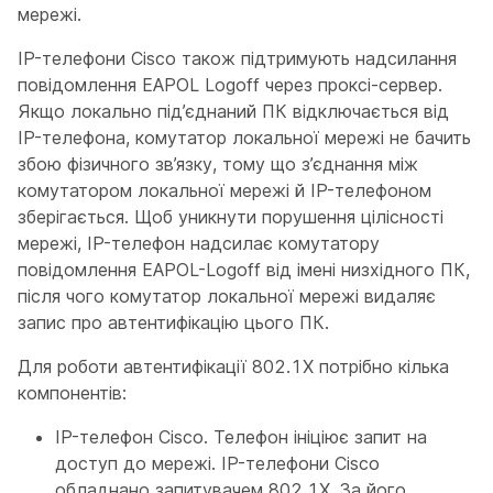
мережі.
IP-телефони Cisco також підтримують надсилання
повідомлення EAPOL Logoff через проксі-сервер.
Якщо локально під’єднаний ПК відключається від
IP-телефона, комутатор локальної мережі не бачить
збою фізичного зв’язку, тому що з’єднання між
комутатором локальної мережі й IP-телефоном
зберігається. Щоб уникнути порушення цілісності
мережі, IP-телефон надсилає комутатору
повідомлення EAPOL-Logoff від імені низхідного ПК,
після чого комутатор локальної мережі видаляє
запис про автентифікацію цього ПК.
Для роботи автентифікації 802.1X потрібно кілька
компонентів:
IP-телефон Cisco. Телефон ініціює запит на
доступ до мережі. IP-телефони Cisco
обладнано запитувачем 802.1X. За його