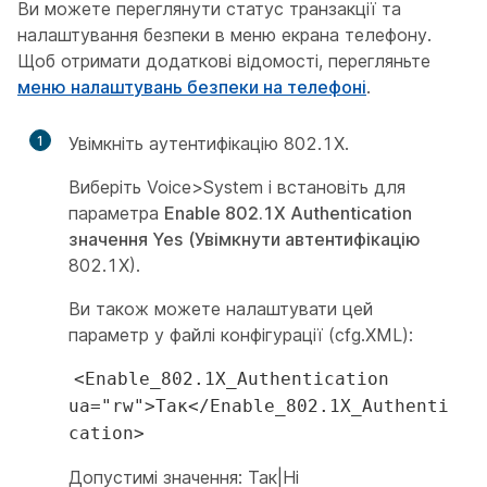
Ви можете переглянути статус транзакції та
налаштування безпеки в меню екрана телефону.
Щоб отримати додаткові відомості, перегляньте
меню налаштувань безпеки на телефоні
.
1
Увімкніть аутентифікацію 802.1X.
Виберіть Voice>System і встановіть для
параметра
Enable 802.1X Authentication
значення Yes
(Увімкнути автентифікацію
802.1X).
Ви також можете налаштувати цей
параметр у файлі конфігурації (cfg.XML):
<Enable_802.1X_Authentication
ua="rw">Так</Enable_802.1X_Authenti
cation>
Допустимі значення: Так|Ні