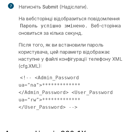
7
Натисніть
Submit
(Надіслати).
На вебсторінці відобразиться повідомлення
Веб-сторінка
Пароль успішно змінено.
оновиться за кілька секунд.
Після того, як ви встановили пароль
користувача, цей параметр відображає
наступне у файлі конфігурації телефону XML
(cfg.XML):
<!-- <Admin_Password 
ua="na">*************
</Admin_Password> <User_Password 
ua="rw">*************
</User_Password> -->