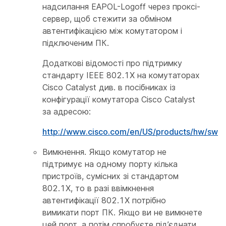
надсилання EAPOL-Logoff через проксі-
сервер, щоб стежити за обміном
автентифікацією між комутатором і
підключеним ПК.
Додаткові відомості про підтримку
стандарту IEEE 802.1X на комутаторах
Cisco Catalyst див. в посібниках із
конфігурації комутатора Cisco Catalyst
за адресою:
http://www.cisco.com/en/US/products/hw/swit
Вимкнення. Якщо комутатор не
підтримує на одному порту кілька
пристроїв, сумісних зі стандартом
802.1X, то в разі ввімкнення
автентифікації 802.1X потрібно
вимикати порт ПК. Якщо ви не вимкнете
цей порт, а потім спробуєте під’єднати