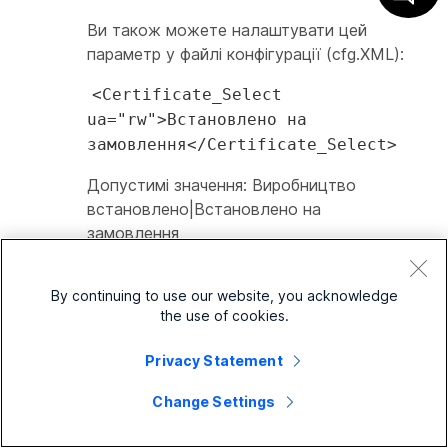
Ви також можете налаштувати цей
параметр у файлі конфігурації (cfg.XML):
<Certificate_Select
ua="rw">Встановлено на
замовлення</Certificate_Select>
Допустимі значення: Виробництво
встановлено|Встановлено на
замовлення
Типове значення: Виробництво
By continuing to use our website, you acknowledge
встановлено
the use of cookies.
Для бездротової мережі виберіть
Голос>
Система
, виберіть тип сертифіката з
Privacy Statement
випадаючого списку
Certificate Select
в
Change Settings
розділі
Wi-Fi Профіль 1
.
Ви також можете налаштувати цей