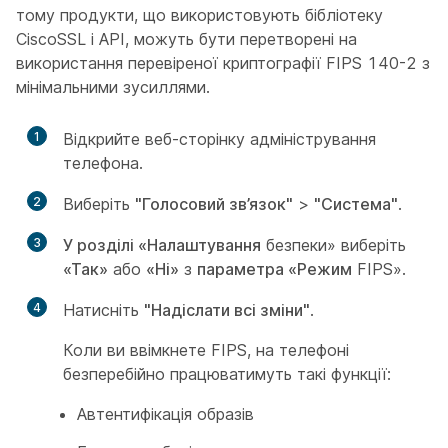
тому продукти, що використовують бібліотеку
CiscoSSL і API, можуть бути перетворені на
використання перевіреної криптографії FIPS 140-2 з
мінімальними зусиллями.
1
Відкрийте веб-сторінку адміністрування
телефона.
2
Виберіть
"Голосовий зв’язок"
>
"Система"
.
3
У розділі «Налаштування
безпеки» виберіть
«Так»
або
«Ні»
з
параметра «Режим
FIPS».
4
Натисніть
"Надіслати всі зміни"
.
Коли ви ввімкнете FIPS, на телефоні
безперебійно працюватимуть такі функції:
Автентифікація образів