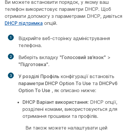
Ви можете встановити порядок, у якому ваш
телефон використовує параметри DHCP. Щоб
отримати допомогу з параметрами DHCP, дивіться
DHCP підтримка
опцій.
1
Відкрийте веб-сторінку адміністрування
телефона.
2
Виберіть вкладку
"Голосовий зв’язок"
>
"Підготовка"
.
3
У розділі Профіль
конфігурації встановіть
параметри DHCP Option To Use
та
DHCPv6
Option To Use
, як описано нижче:
DHCP Варіант використання
: DHCP опції,
розділені комами, використовуються для
отримання прошивки та профілів.
Ви також можете налаштувати цей