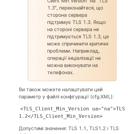
Client Min Version" на "TLS
1.3", переконайтеся, що
сторона сервера
підтримує TLS 1.3. Якщо
на стороні сервера не
підтримується TLS 1.3, це
може спричинити критичні
проблеми. Наприклад,
операції ініціалізації не
можна виконувати на
телефонах.
Ви також можете налаштувати цей
параметр у файлі конфігурації (cfg.XML):
<TLS_Client_Min_Version ua="na">TLS
1.2</TLS_Client_Min_Version>
Допустимі значення: TLS 1.1, TLS1.2 і TLS