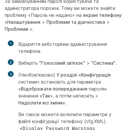
За замовчуванням паролі користувача та
адміністратора порожні. Тому ви можете знайти
проблему «Пароль не надано» на
екрані телефону
«Налаштування
>
Проблеми та діагностика
>
Проблеми
».
1
Відкриття вебсторінки адміністрування
телефона
2
Виберіть
"Голосовий зв’язок"
>
"Система"
.
3
(Необов'язково)
У розділі «Конфігурація
системи» встановіть для параметра
«Відображати попередження
пароля»
значення
«Так
», а потім натисніть «
Надіслати всі зміни»
.
Ви також можете включити параметри у
файлі конфігурації телефону (cfg.XML).
<Display_Password_Warnings