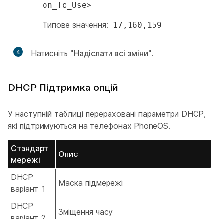
on_To_Use>
Типове значення:
17,160,159
4
Натисніть
"Надіслати всі зміни"
.
DHCP Підтримка опцій
У наступній таблиці перераховані параметри DHCP,
які підтримуються на телефонах PhoneOS.
Стандарт
Опис
мережі
DHCP
Маска підмережі
варіант 1
DHCP
Зміщення часу
варіант 2