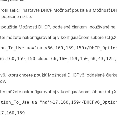
rofil
sekcii, nastavte
DHCP Možnosť použitia
a
Možnosť DHC
 popísané nižšie:
použitia
Možnosti DHCP, oddelené čiarkami, používané na nač
er môžete nakonfigurovať aj v konfiguračnom súbore (cfg.
ion_To_Use ua="na">66,160,159,150</DHCP_Optio
alebo
,
66,160,159,150
66,160,159,150,60,43,125
6, ktorú chcete použiť
Možnosti DHCPv6, oddelené čiarkam
lov.
er môžete nakonfigurovať aj v konfiguračnom súbore (cfg.
ption_To_Use ua="na">17,160,159</DHCPv6_Optio
17,160,159