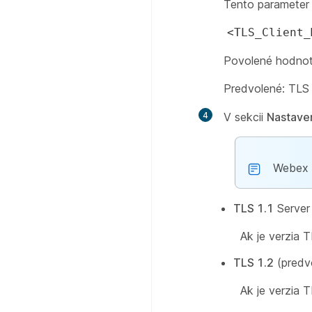
Tento parameter 
<TLS_Client_
Povolené hodnot
Predvolené: TLS
4
V sekcii
Nastave
Webex C
TLS 1.1
Server
Ak je verzia T
TLS 1.2
(predvo
Ak je verzia T