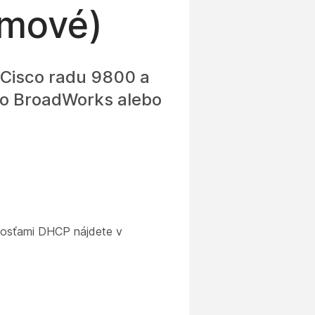
rmové)
 Cisco radu 9800 a
sco BroadWorks alebo
nosťami DHCP nájdete v