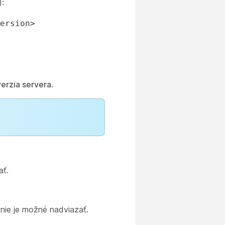
:
ersion>
erzia servera
.
ať.
e nie je možné nadviazať.