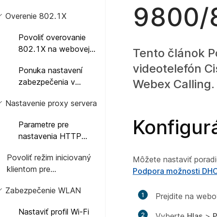
9800/8
Overenie 802.1X
Povoliť overovanie
802.1X na webovej
Tento článok P
stránke telefónu
videotelefón C
Ponuka nastavení
zabezpečenia v
Webex Calling.
telefóne
Nastavenie proxy servera
Konfigur
Parametre pre
nastavenia HTTP
proxy
Povoliť režim iniciovaný
Môžete nastaviť porad
klientom pre
Podpora možnosti DH
vyjednávania o
Zabezpečenie WLAN
zabezpečení mediálnej
1
Prejdite na webo
roviny
Nastaviť profil Wi-Fi
2
Vyberte
Hlas
>
P