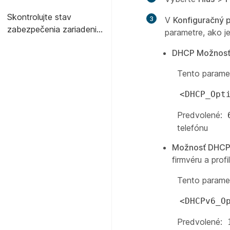
Skontrolujte stav
3
V
Konfiguračný p
zabezpečenia zariadenia
parametre, ako je
v telefóne
DHCP Možnosť 
Tento paramet
<DHCP_Opt
Predvolené:
telefónu
Možnosť DHCPv
firmvéru a profi
Tento paramet
<DHCPv6_O
Predvolené: