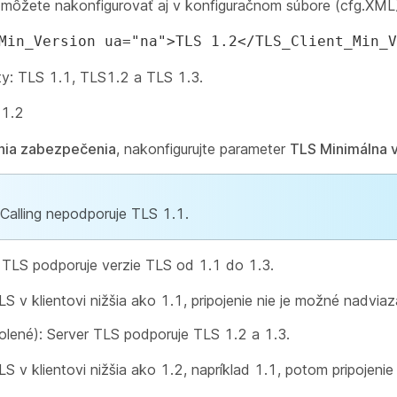
môžete nakonfigurovať aj v konfiguračnom súbore (cfg.XML)
Min_Version ua="na">TLS 1.2</TLS_Client_Min_V
y: TLS 1.1, TLS1.2 a TLS 1.3.
 1.2
nia zabezpečenia
, nakonfigurujte parameter
TLS Minimálna v
alling nepodporuje TLS 1.1.
 TLS podporuje verzie TLS od 1.1 do 1.3.
LS v klientovi nižšia ako 1.1, pripojenie nie je možné nadviaz
lené): Server TLS podporuje TLS 1.2 a 1.3.
LS v klientovi nižšia ako 1.2, napríklad 1.1, potom pripojeni