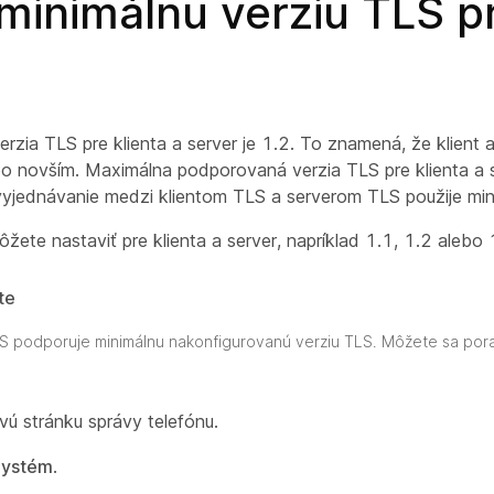
minimálnu verziu TLS pr
rzia TLS pre klienta a server je 1.2. To znamená, že klient 
bo novším. Maximálna podporovaná verzia TLS pre klienta a s
vyjednávanie medzi klientom TLS a serverom TLS použije min
žete nastaviť pre klienta a server, napríklad 1.1, 1.2 alebo 
te
TLS podporuje minimálnu nakonfigurovanú verziu TLS. Môžete sa por
vú stránku správy telefónu.
Systém
.