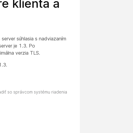
e klienta a
a server súhlasia s nadviazaním
erver je 1.3. Po
imálna verzia TLS.
1.3.
adiť so správcom systému riadenia