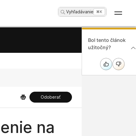
Vyhľadávanie
...
⌘K
Bol tento článok
užitočný?
Odoberať
enie na