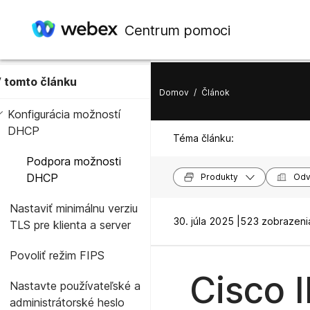
Centrum pomoci
 tomto článku
Domov
/
Článok
Konfigurácia možností
DHCP
Téma článku:
Podpora možnosti
DHCP
Produkty
Odv
Nastaviť minimálnu verziu
30. júla 2025 |
523 zobrazenia
TLS pre klienta a server
Povoliť režim FIPS
Cisco 
Nastavte používateľské a
administrátorské heslo