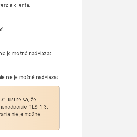
erzia klienta
.
ť.
 nie je možné nadviazať.
nie nie je možné nadviazať.
“, uistite sa, že
 nepodporuje TLS 1.3,
vania nie je možné