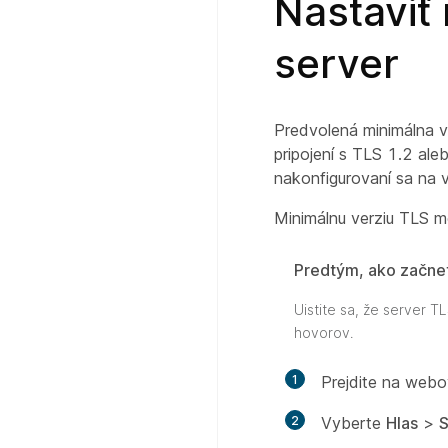
Nastaviť 
server
Predvolená minimálna ve
pripojení s TLS 1.2 ale
nakonfigurovaní sa na 
Minimálnu verziu TLS mô
Predtým, ako začne
Uistite sa, že server 
hovorov.
1
Prejdite na webo
2
Vyberte
Hlas
>