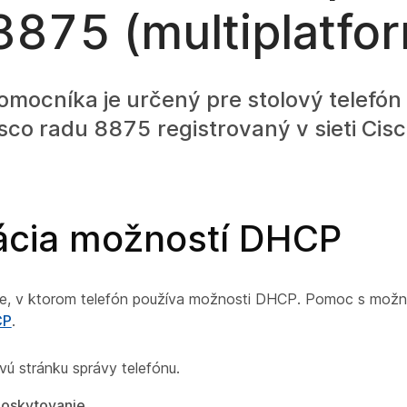
875 (multiplatfo
omocníka je určený pre stolový telefón
isco radu 8875 registrovaný v sieti Ci
ácia možností DHCP
ie, v ktorom telefón používa možnosti DHCP. Pomoc s mož
CP
.
vú stránku správy telefónu.
oskytovanie
.