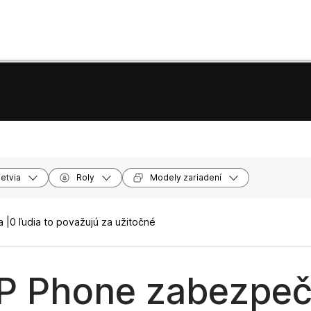
etvia
Roly
Modely zariadení
 |
0 ľudia to považujú za užitočné
IP Phone zabezpeč