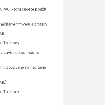
Pv6, ktorú chcete použiť
ítanie firmvéru a profilov.
XML):
n_To_Use>
 v závislosti od modelu
i, používané na načítanie
XML):
n_To_Use>