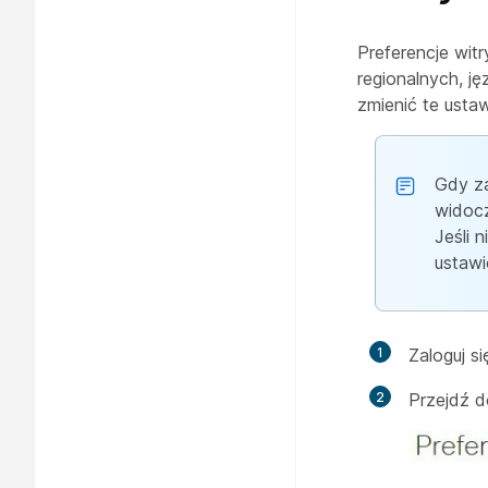
Preferencje wi
regionalnych, j
zmienić te ustaw
Gdy za
widocz
Jeśli 
ustawi
1
Zaloguj s
2
Przejdź 