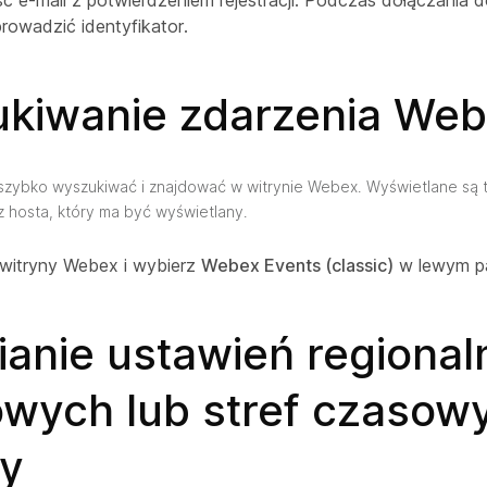
 e-mail z potwierdzeniem rejestracji. Podczas dołączania 
rowadzić identyfikator.
kiwanie zdarzenia We
szybko wyszukiwać i znajdować w witrynie Webex. Wyświetlane są t
 hosta, który ma być wyświetlany.
 witryny Webex i wybierz
Webex Events (classic)
w lewym pa
anie ustawień regional
owych lub stref czasow
ny