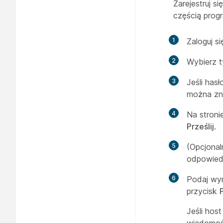
Zarejestruj s
częścią progr
1
Zaloguj s
2
Wybierz t
3
Jeśli has
można zna
4
Na stroni
Prześlij
.
5
(Opcjonal
odpowied
6
Podaj wyma
przycisk
P
Jeśli hos