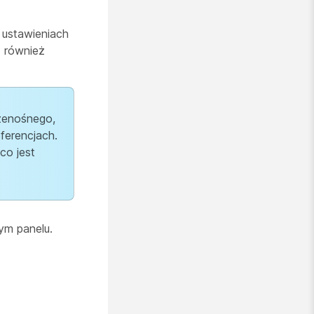
ustawieniach
z również
rzenośnego,
ferencjach.
co jest
m panelu.