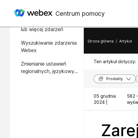
W tym artykule
Centrum pomocy
Zarejestruj się na jedno
lub więcej zdarzeń
Strona główna
/
Artykuł
Wyszukiwanie zdarzenia
Webex
Ten artykuł dotyczy:
Zmienianie ustawień
regionalnych, językowych
lub stref czasowych
Produkty
witryny
05 grudnia
582 
2024 |
wyświ
Zarej