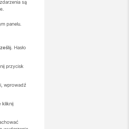
 zdarzenia są
e.
ym panelu.
ześlij
. Hasło
nij przycisk
i, wprowadź
kliknij
 zachować