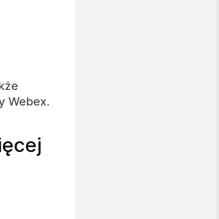
kże
ny Webex.
ięcej