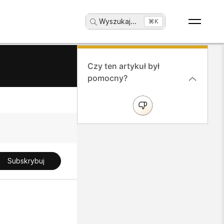
Wyszukaj
...
⌘K
Czy ten artykuł był
pomocny?
Subskrybuj