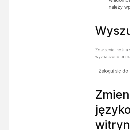
wiadomość
należy wp
Wyszu
Zdarzenia można 
wyznaczone przez
Zaloguj się do
Zmieni
język
witry