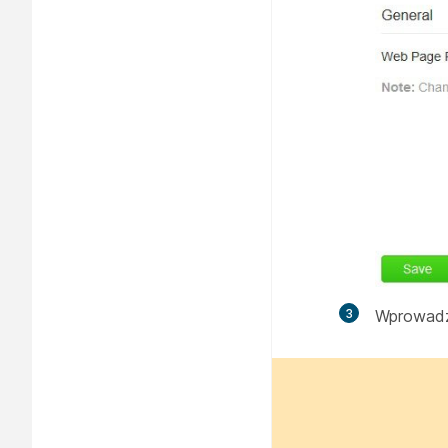
3
Wprowadz