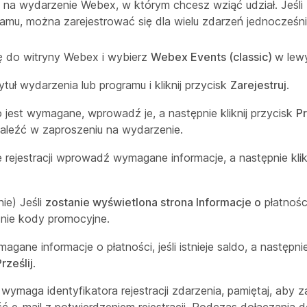
ię na wydarzenie Webex, w którym chcesz wziąć udział. Jeśli
amu, można zarejestrować się dla wielu zdarzeń jednocześni
ię do witryny Webex i wybierz
Webex Events (classic)
w lew
ytuł wydarzenia lub programu i kliknij przycisk
Zarejestruj
.
ło jest wymagane, wprowadź je, a następnie kliknij przycisk
Pr
leźć w zaproszeniu na wydarzenie.
e rejestracji wprowadź wymagane informacje, a następnie klik
nie) Jeśli
zostanie wyświetlona strona Informacje o
płatnośc
nie kody promocyjne.
gane informacje o płatności, jeśli istnieje saldo, a następnie 
rześlij
.
t wymaga identyfikatora rejestracji zdarzenia, pamiętaj, aby