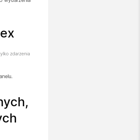
do wydarzenia
bex
ylko zdarzenia
nelu.
nych,
ych