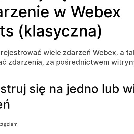
rzenie w Webex
ts (klasyczna)
rejestrować wiele zdarzeń Webex, a ta
ć zdarzenia, za pośrednictwem witry
struj się na jedno lub w
eń
częciem