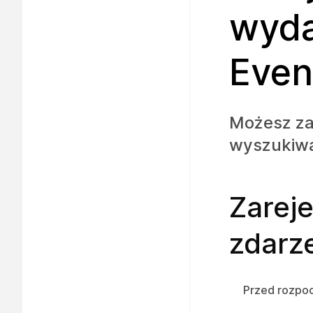
wyda
Even
Możesz za
wyszukiwa
Zareje
zdarz
Przed rozpo