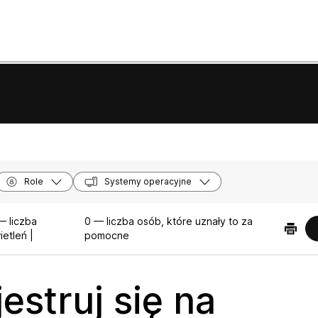
Role
Systemy operacyjne
— liczba
0 — liczba osób, które uznały to za
etleń |
pomocne
estruj się na