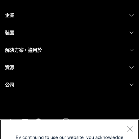
定價
企業
Webex 應用程式
Webex Suite
裝置
Meetings
Calling
耳機
Calling
解決方案，適用於
Meetings
攝影機
Messaging
教育
Messaging
資源
Desk 系列
螢幕共用
醫療保健
Slido
下載
Room 系列
公司
政府
Webinars
加入測驗會議
Board 系列
Cisco
財務
Events
線上課程
電話系列
聯絡技術支援
運動與娛樂
Contact Center
整合
配件
聯絡銷售人員
前線
CPaaS
協助工具
條款和條件
Webex 部落格
非營利
安全性
By continuing to use our website, you acknowledge