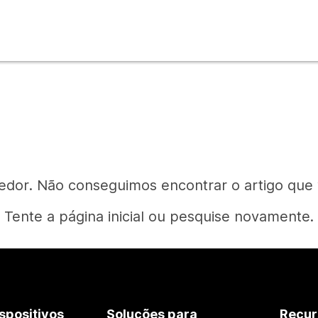
edor. Não conseguimos encontrar o artigo que
Tente a página inicial ou pesquise novamente.
Página inicial
spositivos
Soluções para
Recur
Precisa de uma resposta?