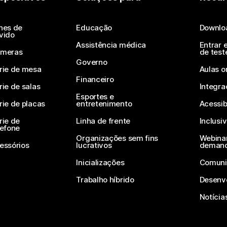
Enviar uma pergunta
nes de
Educação
Downlo
vido
Assistência médica
Entrar 
meras
de test
Governo
rie de mesa
Aulas o
Financeiro
rie de salas
Integra
Esportes e
rie de placas
entretenimento
Acessib
rie de
Linha de frente
Inclusi
lefone
Organizações sem fins
Webinar
essórios
lucrativos
deman
Inicializações
Comuni
Trabalho híbrido
Desenv
Notícia