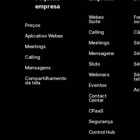
empresa
Webex
Fo
Suite
ou
Preços
Calling
Câ
Aplicativo Webex
Meetings
Sé
Meetings
Mensagens
Sé
Calling
Slido
Sé
Mensagens
Webinars
Sé
Compartilhamento
te
de tela
Eventos
Ac
Contact
Center
CPaaS
Segurança
Control Hub