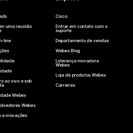
ads
Cisco
em uma reunião
Entrar em contato com o
e
suporte
n-line
Departamento de vendas
ções
Webex Blog
ilidade
Liderança inovadora
Webex
vidade
Loja de produtos Webex
s ao vivo e sob
da
Carreiras
dade Webex
olvedores Webex
s e inovações