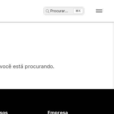
Procurar
...
⌘K
 você está procurando.
sos
Empresa