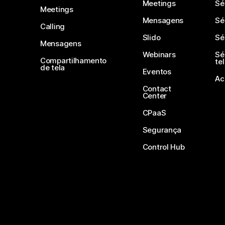
Meetings
Sé
Meetings
Mensagens
Sé
Calling
Slido
Sé
Mensagens
Webinars
Sé
Compartilhamento
te
de tela
Eventos
Ac
Contact
Center
CPaaS
Segurança
Control Hub