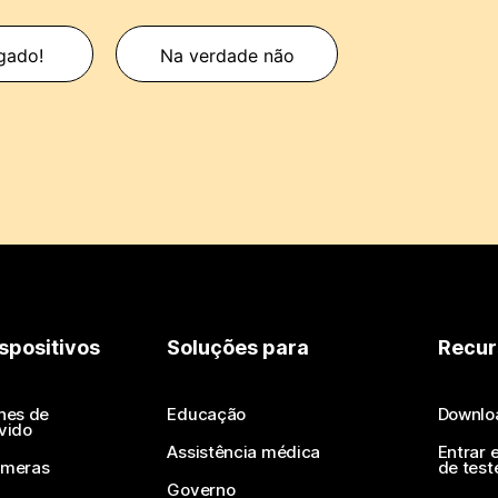
gado!
Na verdade não
spositivos
Soluções para
Recur
nes de
Educação
Downlo
vido
Assistência médica
Entrar 
meras
de test
Governo