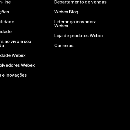
n-line
Departamento de vendas
ções
Webex Blog
ilidade
Liderança inovadora
Webex
vidade
Loja de produtos Webex
s ao vivo e sob
da
Carreiras
dade Webex
olvedores Webex
s e inovações