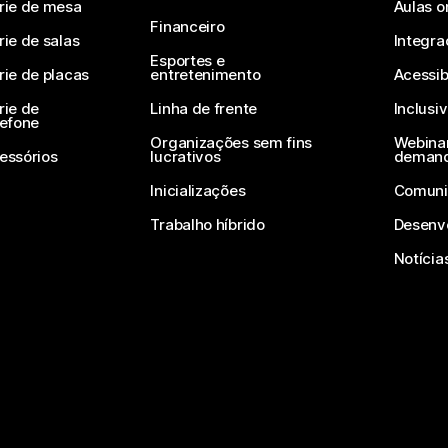
rie de mesa
Aulas o
Financeiro
rie de salas
Integra
Esportes e
rie de placas
entretenimento
Acessib
rie de
Linha de frente
Inclusi
lefone
Organizações sem fins
Webinar
essórios
lucrativos
deman
Inicializações
Comuni
Trabalho híbrido
Desenv
Notícia