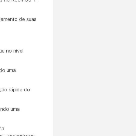
ciamento de suas
e no nível
ndo uma
ção rápida do
endo uma
na
nha, tornando-os