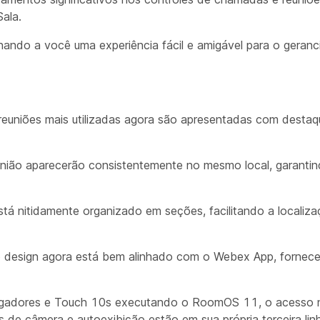
ala.
ionando a você uma experiência fácil e amigável para o geran
uniões mais utilizadas agora são apresentadas com destaqu
nião aparecerão consistentemente no mesmo local, garanti
tá nitidamente organizado em seções, facilitando a localiza
 design agora está bem alinhado com o Webex App, fornec
adores e Touch 10s executando o RoomOS 11, o acesso 
s de câmera e autoexibição estão em sua própria terceira li