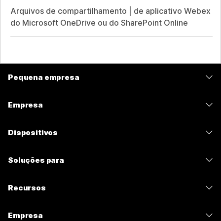
Arquivos de compartilhamento | de aplicativo Webex
do Microsoft OneDrive ou do SharePoint Online
Pequena empresa
Preços
Empresa
Aplicativo Webex
Webex Suite
Dispositivos
Meetings
Calling
Fones de ouvido
Calling
Soluções para
Meetings
Câmeras
Mensagens
Educação
Mensagens
Recursos
Série de mesa
Compartilhamento de tela
Assistência médica
Slido
Downloads
Série de salas
Empresa
Governo
Webinars