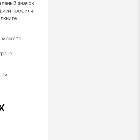
еленый значок
фией профиля.
елкните
е можете
кране
ыть
х