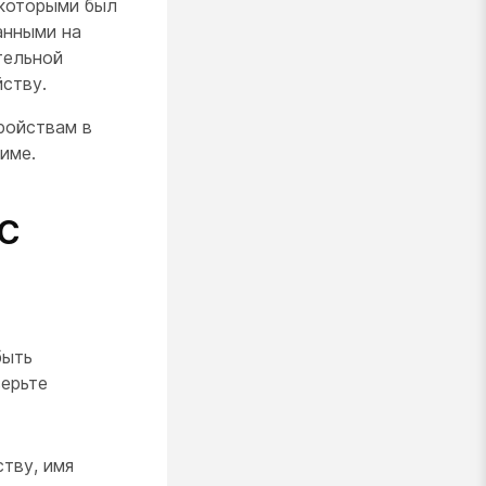
 которыми был
анными на
тельной
ству.
ройствам в
име.
с
быть
верьте
тву, имя