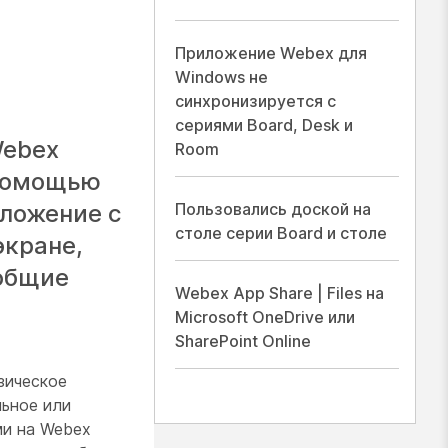
Приложение Webex для
Windows не
синхронизируется с
сериями Board, Desk и
Webex
Room
 помощью
иложение с
Пользовались доской на
столе серии Board и столе
экране,
 общие
Webex App Share | Files на
Microsoft OneDrive или
SharePoint Online
зическое
ьное или
ми на Webex