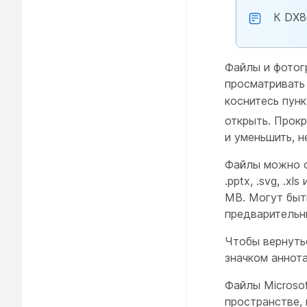
К DX8
Файлы и фотог
просматривать 
коснитесь пун
открыть. Прокр
и уменьшить, 
Файлы можно отк
.pptx, .svg, .x
MB. Могут быт
предварительн
Чтобы вернуть
значком аннота
Файлы Microsof
пространстве,