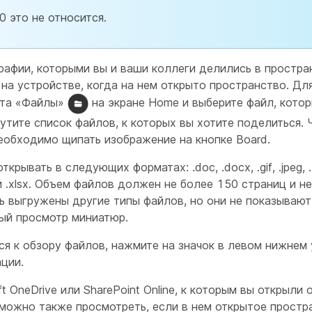
0 это не относится.
рафии, которыми вы и ваши коллеги делились в простра
на устройстве, когда на нем открыто пространство. Дл
кта «Файлы»
на экране Home и выберите файл, кото
утите список файлов, к которых вы хотите поделиться.
необходимо щипать изображение на кнопке Board.
рывать в следующих форматах: .doc, .docx, .gif, .jpeg, .P
ls и .xlsx. Объем файлов должен не более 150 страниц и н
ь выгружены другие типы файлов, но они не показывают
ый просмотр миниатюр.
ся к обзору файлов, нажмите на значок в левом нижнем 
ции.
t OneDrive или SharePoint Online, к которым вы открыли
 можно также просмотреть, если в нем открытое простр