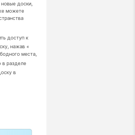
 новые доски,
кже можете
странства
ть доступ к
ску, нажав «
ободного места,
о в разделе
доску в