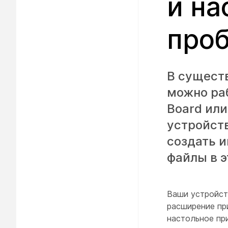
и на
про
В сущест
можно ра
Board или
устройств
создать 
файлы в э
Ваши устройст
расширение пр
настольное пр