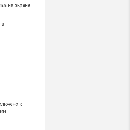
ва на экране
»
в
ключено к
йки