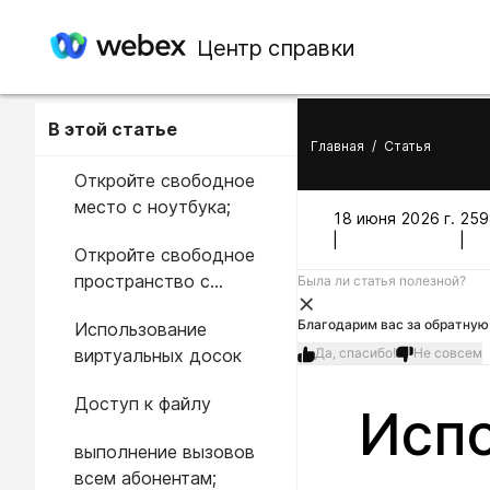
Центр справки
В этой статье
Главная
/
Статья
Откройте свободное
место с ноутбука;
18 июня 2026 г.
259
|
|
Откройте свободное
пространство с
Была ли статья полезной?
мобильного
Благодарим вас за обратную 
Использование
устройства;
виртуальных досок
Да, спасибо!
Не совсем
Доступ к файлу
Испо
выполнение вызовов
всем абонентам;