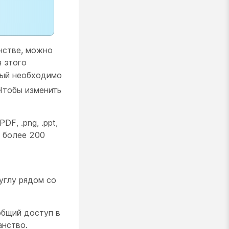
нстве, можно
я этого
рый необходимо
 Чтобы изменить
DF, .png, .ppt,
е более 200
углу рядом со
 общий доступ в
анство.