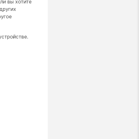
ли вы хотите
других
ругое
устройстве.