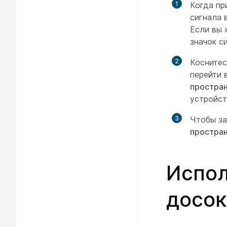
1
Когда пр
сигнала 
Если вы 
значок с
2
Коснитес
перейти 
простра
устройст
3
Чтобы за
простра
Испол
досок