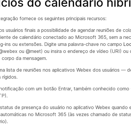
cios do calendário híbr
tegração fornece os seguintes principais recursos:
os usuários finais a possibilidade de agendar reuniões de c
cliente de calendário conectado ao Microsoft 365, sem a ne
plug-ins ou extensões. Digite uma palavra-chave no campo
Loc
@webex ou @meet) ou insira o endereço de vídeo (URI) ou
o corpo da mensagem.
ma lista de reuniões nos aplicativos Webex dos usuários — 
 rígidos.
notificação com um botão Entrar, também conhecido como 
TP).
 status de presença do usuário no aplicativo Webex quando e
 automáticas no Microsoft 365 (às vezes chamado de statu
io).