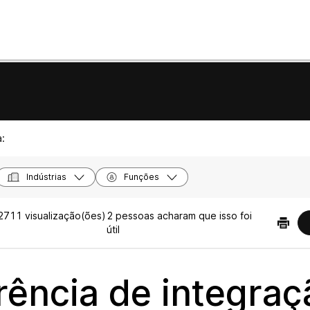
a:
Indústrias
Funções
2711 visualização(ões)
2 pessoas acharam que isso foi
|
útil
rência de integraç