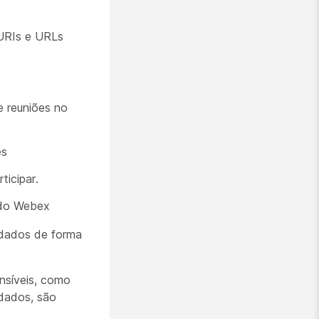
 URIs e URLs
de reuniões no
es
ticipar.
 do Webex
 dados de forma
nsíveis, como
idados, são