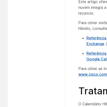
Este artigo ofe
nuvem integra 
recursos.
Para obter visõ
híbrido, consult
Referência
Exchange
(
Referência
Google Cal
Para obter as i
www.cisco.com/​
Trata
O Calendário Híb