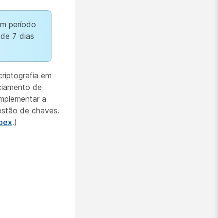
um período
de 7 dias
criptografia em
ciamento de
mplementar a
estão de chaves.
bex
.)