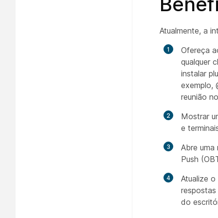
Benefí
Atualmente, a in
Ofereça a
qualquer 
instalar 
exemplo, 
reunião n
Mostrar u
e terminais
Abre uma 
Push (OB
Atualize o
respostas
do escritór