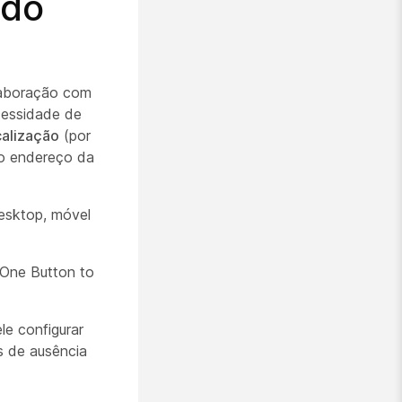
ido
olaboração com
cessidade de
alização
(por
 o endereço da
desktop, móvel
One Button to
le configurar
s de ausência