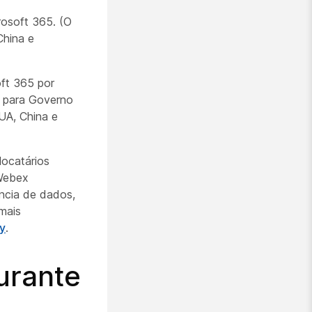
rosoft 365. (O
hina e
ft 365 por
 para Governo
UA, China e
locatários
 Webex
ncia de dados,
mais
y
.
urante