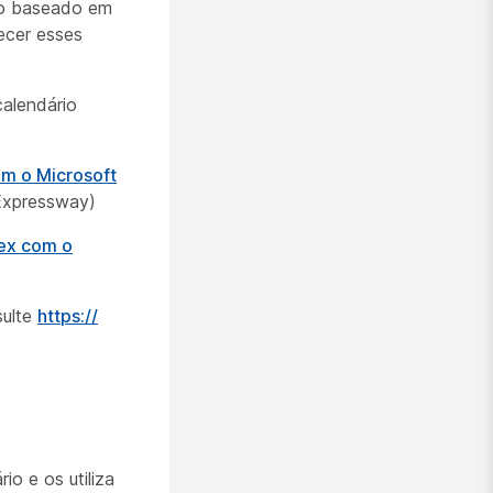
ido baseado em
ecer esses
calendário
om o Microsoft
Expressway)
bex com o
sulte
https:/​/​
o e os utiliza