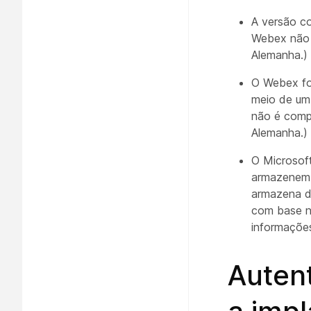
A versão co
Webex não 
Alemanha.)
O Webex fo
meio de um
não é comp
Alemanha.)
O Microsoft
armazenem 
armazena d
com base no
informaçõe
Auten