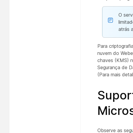
O serv
limita
atrás 
Para criptografi
nuvem do Webex 
chaves (KMS) na
Segurança de Da
(Para mais deta
Suport
Micro
Observe as segu