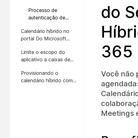
aplicativo empresarial
do S
Processo de
autenticação de
aplicativo
Híbr
Calendário híbrido no
portal Do Microsoft
365
Azure
Limite o escopo do
aplicativo a caixas de
correio específicas
Você não 
Provisionando o
calendário híbrido com
agendadas
operações de API
Calendário
colaboraç
Meetings 