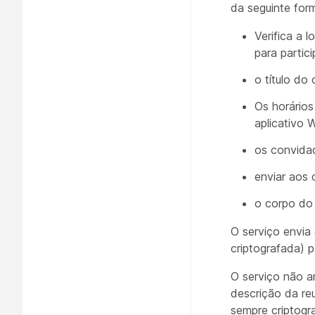
da seguinte for
Verifica a
para partici
o título do
Os horários 
aplicativo 
os convidad
enviar aos 
o corpo do
O serviço envi
criptografada) p
O serviço não a
descrição da re
sempre criptogr