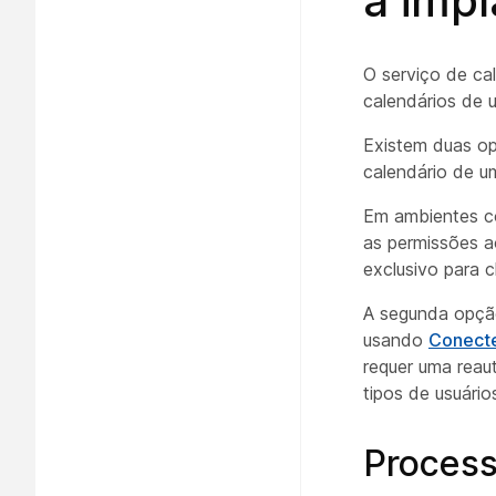
a imp
O serviço de ca
calendários de 
Existem duas op
calendário de um
Em ambientes co
as permissões a
exclusivo para c
A segunda opção
usando
Conecte
requer uma reau
tipos de usuário
Process