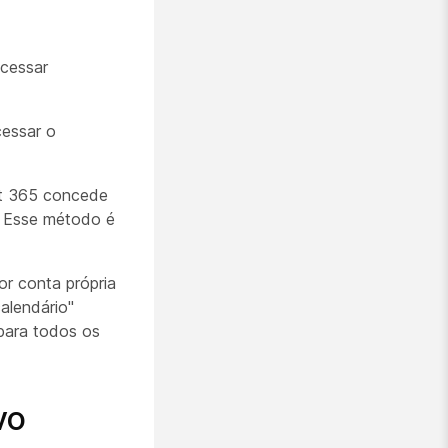
acessar
cessar o
ft 365 concede
. Esse método é
or conta própria
alendário"
 para todos os
vo