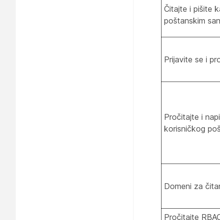
Čitajte i pišite
poštanskim san
Prijavite se i pr
Pročitajte i na
korisničkog po
Domeni za čitan
Pročitajte RBA