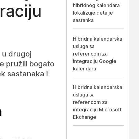
raciju
hibridnog kalendara
lokalizuje detalje
sastanka
Hibridna kalendarska
usluga sa
 u drugoj
referencom za
integraciju Google
te pružili bogato
kalendara
ek sastanaka i
Hibridna kalendarska
usluga sa
referencom za
a
integraciju Microsoft
Ekchange