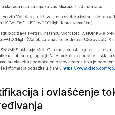
 na sledeća razmatranja za vaš Microsoft 365 stanara:
na verzija Vebek-a podržava samo svetsku instancu Micros
a USGovDoD, USGovGCCHigh, Kinu i Nemačku.)
ladu podržava svetsku instancu Microsoft KSNUMKS-a preko
SGovGCCHigh. (Vebek za vladu ne podržava USGovDoD, Kinu
KSNUMKS uključuje Multi-Geo mogućnosti koje omogućavaju 
tke u izabranoj geografiji. Ali, Vebek čuva podatke u skladu
jama prebivališta podataka na osnovu zemlje koja je određena
Više informacija potražite u članku
https://www.cisco.com/g
ifikacija i ovlašćenje t
ređivanja