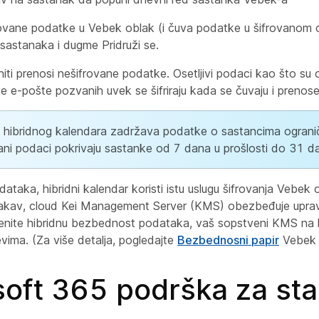
frovane podatke u Vebek oblak (i čuva podatke u šifrovanom o
 sastanaka i dugme Pridruži se.
iti prenosi nešifrovane podatke. Osetljivi podaci kao što su 
e e-pošte pozvanih uvek se šifriraju kada se čuvaju i prenose
 hibridnog kalendara zadržava podatke o sastancima ogran
ni podaci pokrivaju sastanke od 7 dana u prošlosti do 31 d
dataka, hibridni kalendar koristi istu uslugu šifrovanja Vebek 
 takav, cloud Kei Management Server (KMS) obezbeđuje upravl
menite hibridnu bezbednost podataka, vaš sopstveni KMS na 
čevima. (Za više detalja, pogledajte
Bezbednosni papir
Vebek a
soft 365 podrška za st