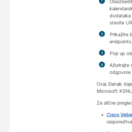
Obezbedit
kalendars
dodataka i
stavite UR
Prikažite 
endpoints
Pop up ob
Ažurirajte
odgovore 
Ovaj članak daje
Microsoft KSNU
Za slične pregle
Cisco Vebek
raspoređiv