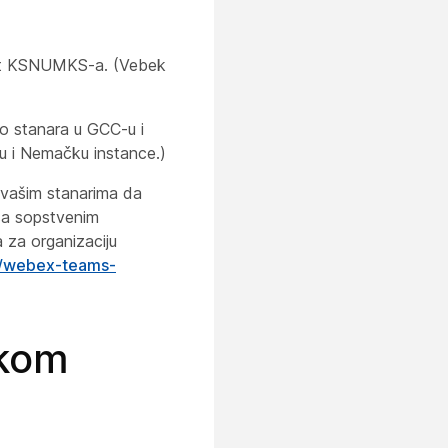
oft KSNUMKS-a. (Vebek
 stanara u GCC-u i
 i Nemačku instance.)
vašim stanarima da
 sa sopstvenim
 za organizaciju
o/webex-teams-
okom