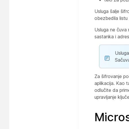
Usluga šalje ši
obezbedila listu
Usluga ne čuva n
sastanka i adres
Usluga
Sačuva
Za šifrovanje po
aplikacija. Kao
odlučite da pri
upravljanje klju
Micro