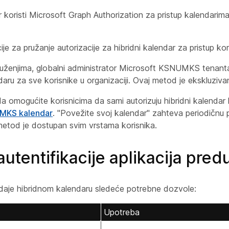
r koristi Microsoft Graph Authorization za pristup kalendarima
je za pružanje autorizacije za hibridni kalendar za pristup ko
ruženjima, globalni administrator Microsoft KSNUMKS tenant
aru za sve korisnike u organizaciji. Ovaj metod je ekskluziva
da omogućite korisnicima da sami autorizuju hibridni kalendar 
UMKS kalendar
. "Povežite svoj kalendar" zahteva periodičnu 
metod je dostupan svim vrstama korisnika.
autentifikacije aplikacija pre
aje hibridnom kalendaru sledeće potrebne dozvole:
Upotreba