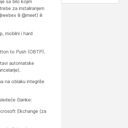
e sa bilo kojim
ebe za instaliranjem
@webex ili @meet) ili
, mobilni i hard
tton to Push (OBTP).
ostavi automatske
celarije).
a na oblaku integriše
 sledeće članke:
Microsoft Ekchange (za