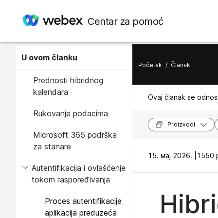
Centar za pomoć
U ovom članku
Početak
/
Članak
Prednosti hibridnog
kalendara
Ovaj članak se odnosi
Rukovanje podacima
Proizvodi
Microsoft 365 podrška
za stanare
15. мај 2026. |
1550 p
Autentifikacija i ovlašćenje
tokom raspoređivanja
Hibr
Proces autentifikacije
aplikacija preduzeća