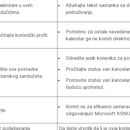
 kalendare u svim
Ažurirajte tekst sastanka sa d
dučićima.
pridruživanju.
Potrebno za ostale navedene 
očitajte korisnički profil.
kalendar ga ne koristi direktno
Odredite jezik korisnika za pot
pišite sve postavke
Pročitajte status van kancelari
štanskog sandučeta.
Postavite status van kancelari
buduću upotrebu).
Koristi se za efikasno usmera
je.
odgovarajući Microsoft KSN
C podešavanja
Da biste utvrdili da li je ovaj koris