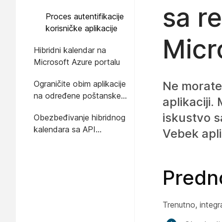
sa r
Proces autentifikacije
korisničke aplikacije
Micr
Hibridni kalendar na
Microsoft Azure portalu
Ograničite obim aplikacije
Ne morate 
na određene poštanske
aplikaciji.
sandučiće
iskustvo s
Obezbeđivanje hibridnog
kalendara sa API
Vebek apl
operacijama
Predno
Trenutno, integr