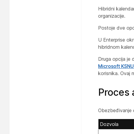
Hibridni kalenda
organizacije.
Postoje dve opci
U Enterprise ok
hibridnom kalend
Druga opcija je 
Microsoft KSN
korisnika. Ovaj 
Proces 
Obezbeđivanje d
Dozvola