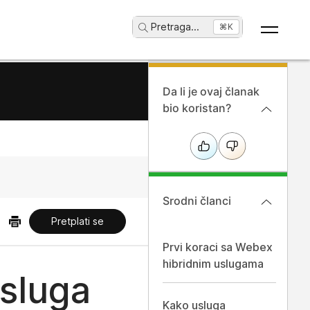
Pretraga
...
⌘K
Da li je ovaj članak
bio koristan?
Srodni članci
Pretplati se
Prvi koraci sa Webex
hibridnim uslugama
usluga
Kako usluga