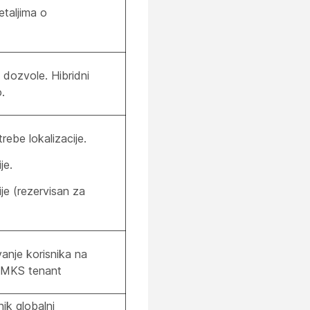
etaljima o
dozvole. Hibridni
.
rebe lokalizacije.
je.
je (rezervisan za
vanje korisnika na
UMKS tenant
nik globalni