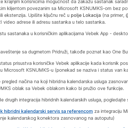
e krajnjim korisnicima mogućnost da zakažu sastanak saradnj
kim klijentom povezanim sa Microsoft KSNUMKS-om bez potr
li ekstenzija. Upišite ključnu reč u
polje Lokacija
(na primer, 
I video adrese ili adresu sastanka u telo sastanka.
listu sastanaka u korisničkim aplikacijama Vebek App - desktop
.
aveštenje sa dugmetom Pridruži, takođe poznat kao One Bu
 status prisustva korisničke Vebek aplikacije kada korisnik p
u Microsoft KSNUMKS-u (ponekad se naziva i status van kan
 pregled načina na koji hibridna kalendarska usluga zasnovan
MKS oblak sa Vebek oblakom kako bi pružio ove funkcije.
de drugih integracija hibridnih kalendarskih usluga, pogledajte
 hibridni kalendarski servis sa referencom
za integraciju 
anje kalendarskog konektora zasnovanog na autoputu)