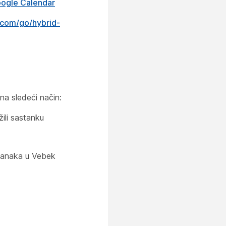
oogle Calendar
com/​go/​hybrid-
 na sledeći način:
žili sastanku
stanaka u Vebek