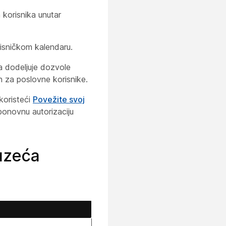
 korisnika unutar
risničkom kalendaru.
a dodeljuje dozvole
n za poslovne korisnike.
koristeći
Povežite svoj
ponovnu autorizaciju
duzeća