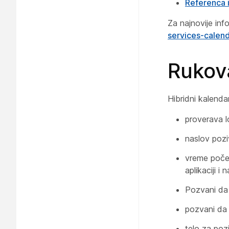
Referenca 
Za najnovije inf
services-calen
Rukov
Hibridni kalenda
proverava l
naslov poz
vreme počet
aplikaciji i
Pozvani da 
pozvani da 
telo za poz