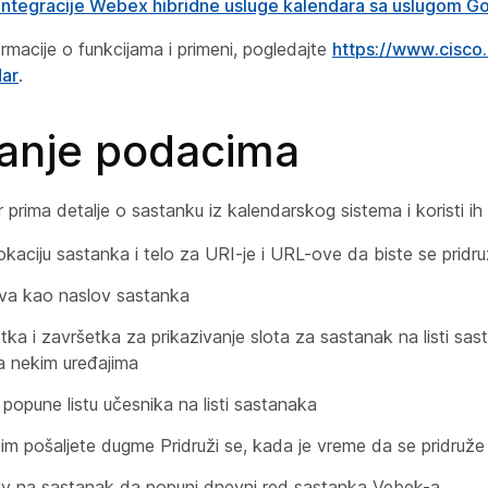
integracije Webex hibridne usluge kalendara sa uslugom G
ormacije o funkcijama i primeni, pogledajte
https://www.cisco.
dar
.
anje podacima
r prima detalje o sastanku iz kalendarskog sistema i koristi ih
okaciju sastanka i telo za URI-je i URL-ove da biste se pridru
iva kao naslov sastanka
ka i završetka za prikazivanje slota za sastanak na listi sa
 na nekim uređajima
popune listu učesnika na listi sastanaka
im pošaljete dugme Pridruži se, kada je vreme da se pridruže
iv na sastanak da popuni dnevni red sastanka Vebek-a