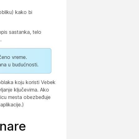
bliku) kako bi
opis sastanka, telo
.
ičeno vreme.
ana u budućnosti.
oblaka koju koristi Vebek
janje ključevima. Ako
licu mesta obezbeđuje
plikacije.)
anare