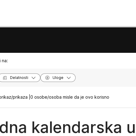
 na:
Delatnosti
Uloge
rikaz/prikaza |
0 osobe/osoba misle da je ovo korisno
idna kalendarska 