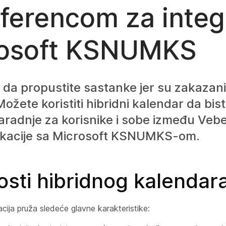
eferencom za integ
osoft KSNUMKS
da propustite sastanke jer su zakazani
 Možete koristiti hibridni kalendar da bis
aradnje za korisnike i sobe između Veb
ikacije sa Microsoft KSNUMKS-om.
sti hibridnog kalendar
acija pruža sledeće glavne karakteristike: