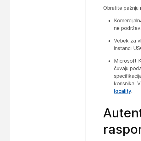
Obratite pažnju
Komercijal
ne podržav
Vebek za v
instanci U
Microsoft 
čuvaju poda
specifikaci
korisnika. 
locality
.
Autent
raspo