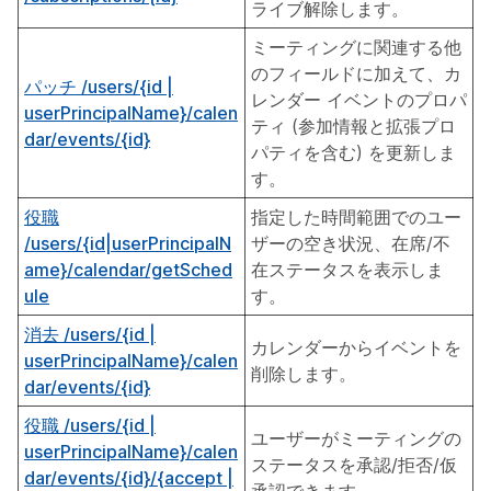
ライブ解除します。
ミーティングに関連する他
のフィールドに加えて、カ
パッチ /users/{id |
レンダー イベントのプロパ
userPrincipalName}/calen
ティ (参加情報と拡張プロ
dar/events/{id}
パティを含む) を更新しま
す。
役職
指定した時間範囲でのユー
/users/{id|userPrincipalN
ザーの空き状況、在席/不
ame}/calendar/getSched
在ステータスを表示しま
ule
す。
消去 /users/{id |
カレンダーからイベントを
userPrincipalName}/calen
削除します。
dar/events/{id}
役職 /users/{id |
ユーザーがミーティングの
userPrincipalName}/calen
ステータスを承認/拒否/仮
dar/events/{id}/{accept |