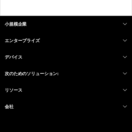
小規模企業
価格
エンタープライズ
Webex アプリ
Webex スイート
デバイス
Meetings
Calling
ヘッドセット
Calling
次のためのソリューション:
Meetings
カメラ
メッセージング
教育
メッセージング
リソース
Desk シリーズ
画面共有
ヘルスケア
Slido
ダウンロード
Room シリーズ
会社
行政
ウェビナー
テストミーティングに参加
Board シリーズ
Cisco
財務
Events
オンラインクラス
Phone シリーズ
サポートへお問い合わせ
スポーツとエンターテインメント