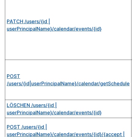
E
K
(
PATCH /users/{id |
z
userPrincipalName}/calendar/events/{id}
E
a
Z
M
Z
B
POST
d
/users/{id|userPrincipalName}/calendar/getSchedule
f
Z
LÖSCHEN /users/{id |
L
userPrincipalName}/calendar/events/{id}
K
E
POST /users/{id |
d
userPrincipalName}/calendar/events/{id}/{accept |