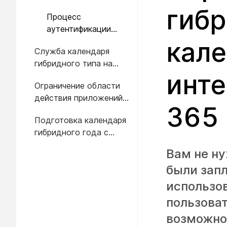
корпоративных
гиб
Процесс
приложений
аутентификации
приложения
кале
Служба календаря
гибридного типа на
инте
портале Microsoft Azure
Ограничение области
действия приложений
365
определенными
Подготовка календаря
почтовыми ящиками
гибридного года с
операциями API
Вам не ну
были зап
использо
пользова
возможно