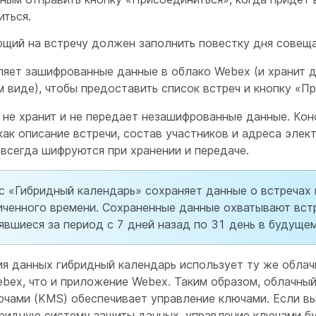
иться.
щий на встречу должен заполнить повестку дня совеща
ляет зашифрованные данные в облако Webex (и хранит 
 виде), чтобы предоставить список встреч и кнопку «П
 не хранит и не передает незашифрованные данные. Ко
как описание встречи, состав участников и адреса элек
 всегда шифруются при хранении и передаче.
с «Гибридный календарь» сохраняет данные о встречах 
иченного времени. Сохраненные данные охватывают вст
явшиеся за период с 7 дней назад по 31 день в будущем
я данных гибридный календарь использует ту же обла
bex, что и приложение Webex. Таким образом, облачный
ючами (KMS) обеспечивает управление ключами. Если в
бридную систему защиты данных, управление ключами б