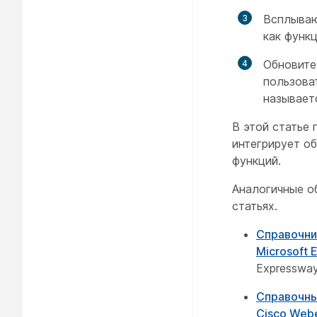
Всплываю
как функ
Обновите
пользова
называетс
В этой статье 
интегрирует о
функций.
Аналогичные о
статьях.
Справочни
Microsoft 
Expresswa
Справочны
Cisco Web