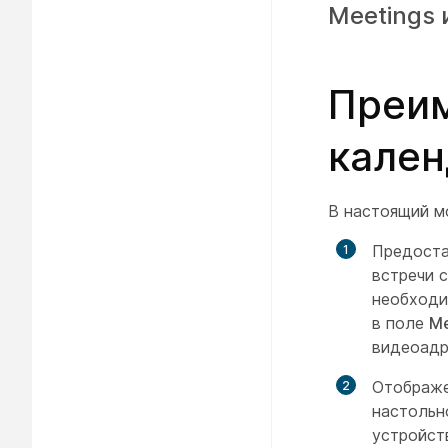
Meetings 
Преим
кален
В настоящий м
Предоста
встречи 
необходи
в поле
М
видеоадр
Отображе
настольн
устройст