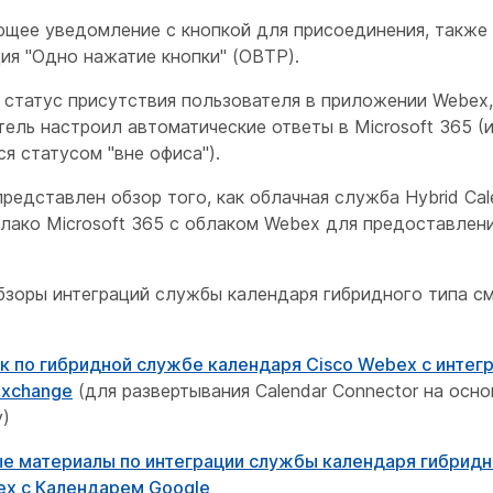
щее уведомление с кнопкой для присоединения, также
ция "Одно нажатие кнопки" (OBTP).
 статус присутствия пользователя в приложении Webex,
тель настроил автоматические ответы в Microsoft 365 (
я статусом "вне офиса").
представлен обзор того, как облачная служба Hybrid Cale
блако Microsoft 365 с облаком Webex для предоставлени
бзоры интеграций службы календаря гибридного типа с
к по гибридной службе календаря Cisco Webex с интегр
Exchange
(для развертывания Calendar Connector на осно
y)
е материалы по интеграции службы календаря гибридн
ex с Календарем Google