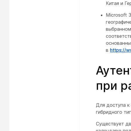
Китая и Ге
Microsoft 
географич
выбранном
соответст
основанным
в
https://
Аутен
при р
Для доступа к
гибридного тип
Существует два
календарю пол