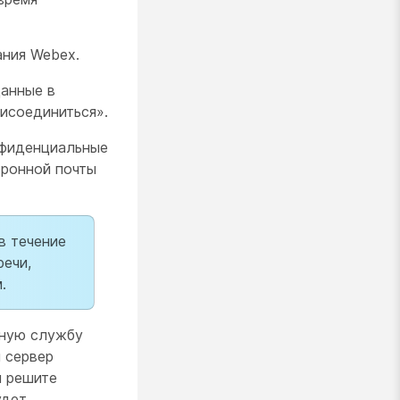
ния Webex.
данные в
рисоединиться».
нфиденциальные
тронной почты
в течение
речи,
.
чную службу
 сервер
ы решите
удет