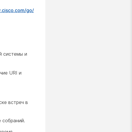
w.cisco.com/​go/​
й системы и
чие URI и
ске встреч в
 собраний.
время