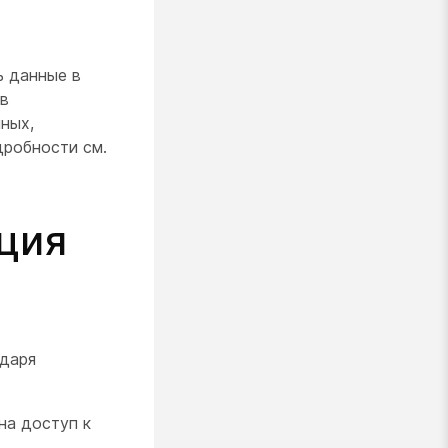
ь данные в
 в
ных,
дробности см.
ция
ндаря
на доступ к