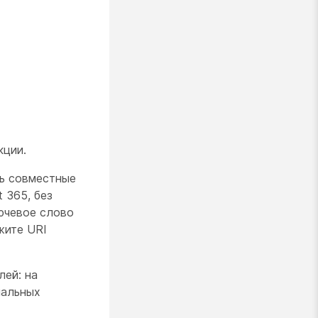
кции.
ь совместные
 365, без
ючевое слово
жите URI
ей: на
нальных