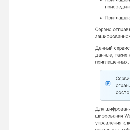
присоедин
Приглашаю
Сервис отправ
зашифрованном
Данный сервис
данные, такие 
приглашенных,
Серви
огран
состо
Для шифровани
шифрования We
управления кл
развернуть ги