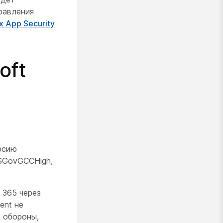
равления
 App Security
oft
рсию
SGovGCCHigh,
 365 через
ent не
 обороны,