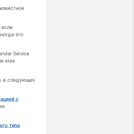
 известное
 если
иногда это
ndar Service
я этих
м. в следующих
ацией с
ве
ого типа