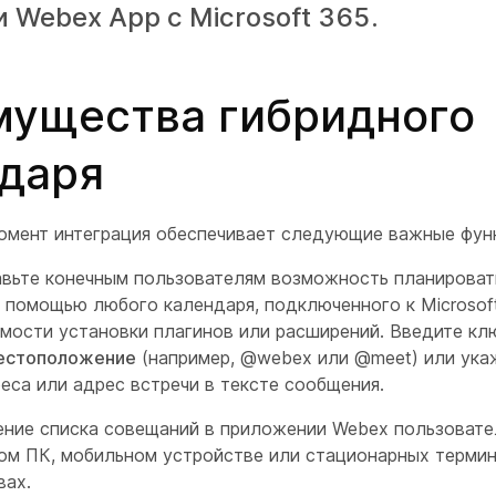
и Webex App с Microsoft 365.
ущества гибридного
даря
омент интеграция обеспечивает следующие важные фун
вьте конечным пользователям возможность планироват
с помощью любого календаря, подключенного к Microsoft
мости установки плагинов или расширений. Введите кл
естоположение
(например, @webex или @meet) или ука
еса или адрес встречи в тексте сообщения.
ние списка совещаний в приложении Webex пользовател
ом ПК, мобильном устройстве или стационарных терми
вах.