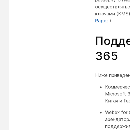
осуществлятьс
ключами (KMS)
Paper
.)
Подде
365
Ниже приведен
Коммерчес
Microsoft
Китая и Ге
Webex for
арендатор
поддержив