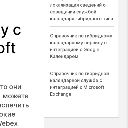
локализация сведений о
совещании службой
календаря гибридного типа
у с
Справочник по гибридному
oft
календарному сервису с
интеграцией с Google
Календарем
Справочник по гибридной
календарной службе с
то они
интеграцией с Microsoft
Exchange
ы можете
еспечить
окие
Webex