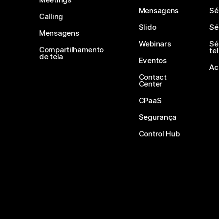
Mensagens
Sé
Calling
Slido
Sé
Mensagens
Webinars
Sé
Compartilhamento
te
de tela
Eventos
Ac
Contact
Center
CPaaS
Segurança
Control Hub