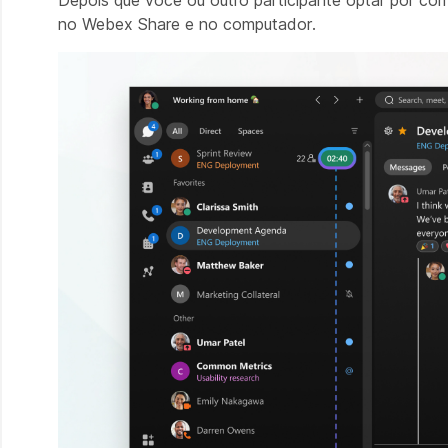
Depois que você ou outro participante optar por co
no Webex Share
e no computador.