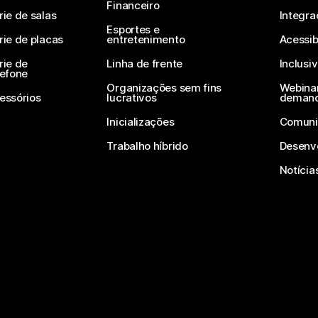
Financeiro
rie de salas
Integra
Esportes e
rie de placas
entretenimento
Acessib
rie de
Linha de frente
Inclusi
lefone
Organizações sem fins
Webinar
essórios
lucrativos
deman
Inicializações
Comuni
Trabalho híbrido
Desenv
Notícia