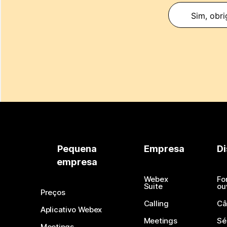
Sim, obri
Pequena
Empresa
Di
empresa
Webex
Fo
Suite
ou
Preços
Calling
Câ
Aplicativo Webex
Meetings
Sé
Meetings