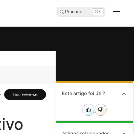
Procurar
...
⌘K
Este artigo foi útil?
Inscrever-se
ivo
Artigos relacionados