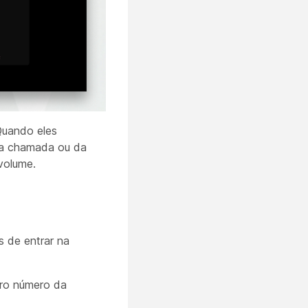
Quando eles
 da chamada ou da
volume.
 de entrar na
ero número da