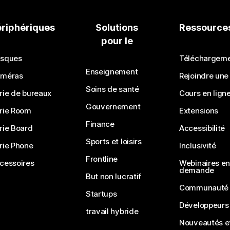
ériphériques
Solutions
Ressource
pour le
sques
Téléchargem
Enseignement
méras
Rejoindre une
Soins de santé
rie de bureaux
Cours en lign
Gouvernement
rie Room
Extensions
Finance
rie Board
Accessibilité
Sports et loisirs
rie Phone
Inclusivité
Frontline
cessoires
Webinaires en 
demande
But non lucratif
Communauté
Startups
Développeurs
travail hybride
Nouveautés et