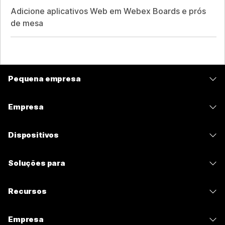
Adicione aplicativos Web em Webex Boards e prós
de mesa
Pequena empresa
Preços
Empresa
Aplicativo Webex
Webex Suite
Dispositivos
Meetings
Calling
Fones de ouvido
Calling
Soluções para
Meetings
Câmeras
Mensagens
Educação
Mensagens
Recursos
Série de mesa
Compartilhamento de tela
Assistência médica
Slido
Downloads
Série de salas
Empresa
Governo
Webinars