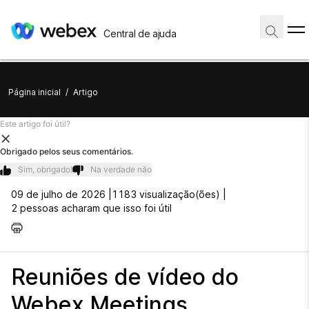
Central de ajuda
Página inicial
/
Artigo
Este artigo foi útil?
Obrigado pelos seus comentários.
Sim, obrigado!
Na verdade não
09 de julho de 2026 |
1183 visualização(ões) |
2 pessoas acharam que isso foi útil
Reuniões de vídeo do
Webex Meetings