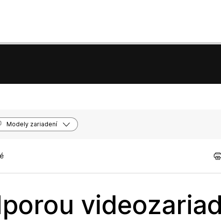
Modely zariadení
né
dporou videozaria