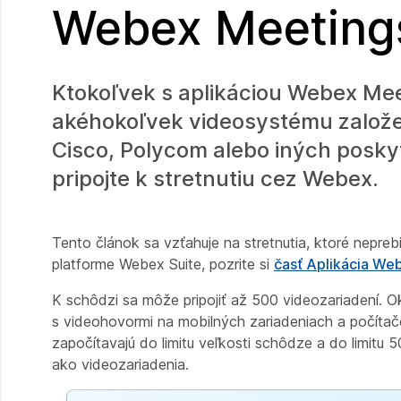
Webex Meeting
Ktokoľvek s aplikáciou Webex Mee
akéhokoľvek videosystému založen
Cisco, Polycom alebo iných posky
pripojte k stretnutiu cez Webex.
Tento článok sa vzťahuje na stretnutia, ktoré nepreb
platforme Webex Suite, pozrite si
časť Aplikácia Webe
K schôdzi sa môže pripojiť až 500 videozariadení. O
s videohovormi na mobilných zariadeniach a počítač
započítavajú do limitu veľkosti schôdze a do limitu 50
ako videozariadenia.