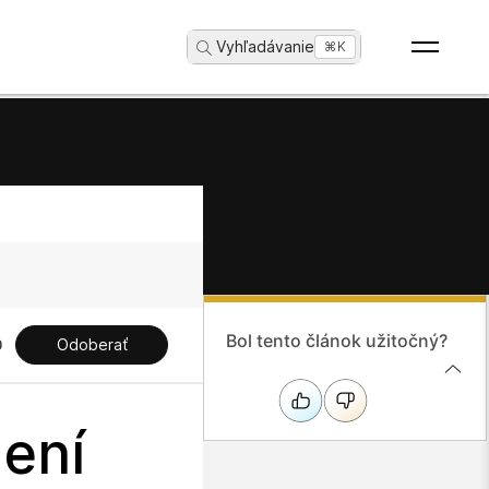
Vyhľadávanie
...
⌘K
Bol tento článok užitočný?
Odoberať
dení