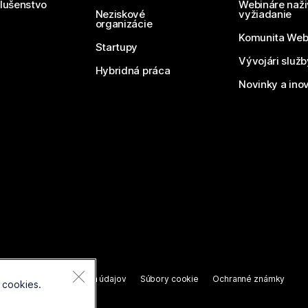
slušenstvo
Webináre naži
Neziskové
vyžiadanie
organizácie
Komunita We
Startupy
Vývojári služ
Hybridná práca
Novinky a ino
áva vyhradené.
nie o ochrane osobných údajov
Súbory cookie
Ochranné známky
 cookies.