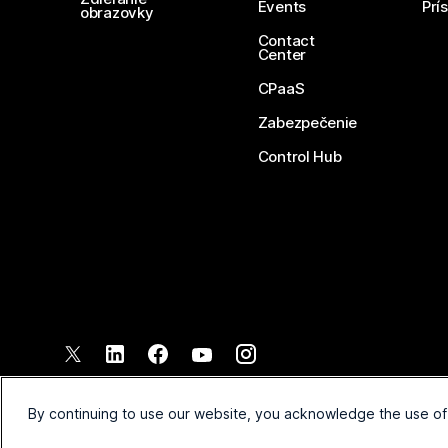
Events
Prí
obrazovky
Contact
Center
CPaaS
Zabezpečenie
Control Hub
©
2026
Spoločnosť Cisco a jej pridružené spoločnosti. Všetky pr
Zmluvné podmienky
Vyhláse
By continuing to use our website, you acknowledge the use of