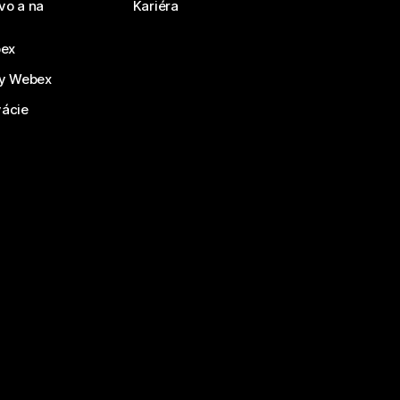
vo a na
Kariéra
bex
by Webex
vácie