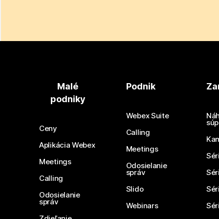
Malé
Podnik
Za
podniky
Webex Suite
Náh
súp
Ceny
Calling
Ka
Aplikácia Webex
Meetings
Sér
Meetings
Odosielanie
správ
Sér
Calling
Slido
Sér
Odosielanie
správ
Webinars
Sér
Zdieľanie