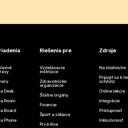
riadenia
Riešenia pre
Zdroje
lavné
Vzdelávacie
Na stiahnutie
ravy
inštitúcie
Pripojiť sa k t
mery
Zdravotnícke
schôdzi
organizácie
ia Desk
Online lekcie
Štátne orgány
ia Room
Integrácie
Financie
ia Board
Prístupnosť
Šport a zábava
ia Phone
Inkluzívnosť
Prvá línia