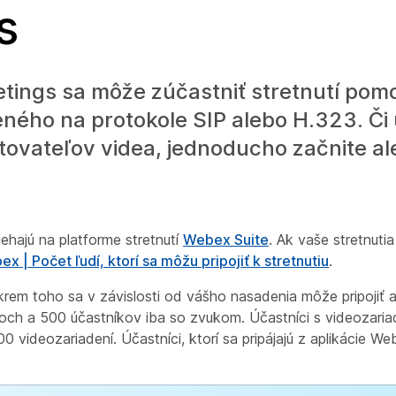
s
tings sa môže zúčastniť stretnutí po
ého na protokole SIP alebo H.323. Či 
tovateľov videa, jednoducho začnite al
iehajú na platforme stretnutí
Webex Suite
. Ak vaše stretnutia
x | Počet ľudí, ktorí sa môžu pripojiť k stretnutiu
.
krem toho sa v závislosti od vášho nasadenia môže pripojiť
och a 500 účastníkov iba so zvukom. Účastníci s videozaria
0 videozariadení. Účastníci, ktorí sa pripájajú z aplikácie Web