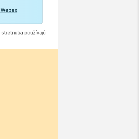
ky Webex
.
stretnutia používajú