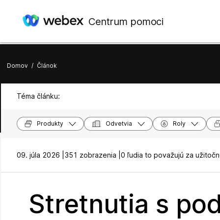
Centrum pomoci
Domov
/
Článok
Téma článku:
Produkty
Odvetvia
Roly
09. júla 2026 |
351 zobrazenia |
0 ľudia to považujú za užitoč
Stretnutia s po