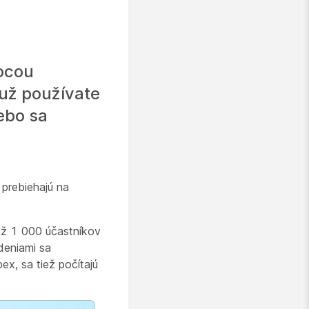
mocou
už používate
ebo sa
 prebiehajú na
 až 1 000 účastníkov
deniami sa
ex, sa tiež počítajú