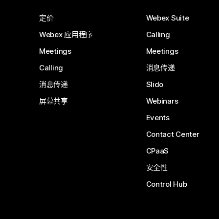
定价
Webex Suite
Webex 应用程序
Calling
Meetings
Meetings
Calling
消息传递
消息传递
Slido
屏幕共享
Webinars
Events
Contact Center
CPaaS
安全性
Control Hub