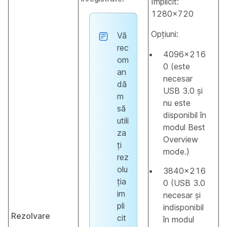
Implicit:
1280x720
Opţiuni:
Vă
rec
4096x216
om
0 (este
an
necesar
dă
USB 3.0 și
m
nu este
să
disponibil în
utili
modul Best
za
Overview
ți
mode.)
rez
olu
3840x216
ția
0 (USB 3.0
im
necesar și
pli
indisponibil
Rezolvare
cit
în modul