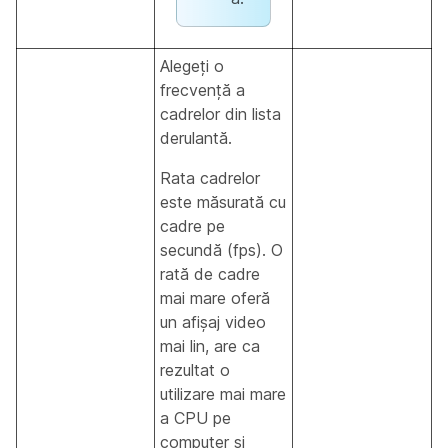
Alegeți o
frecvență a
cadrelor din lista
derulantă.
Rata cadrelor
este măsurată cu
cadre pe
secundă (fps). O
rată de cadre
mai mare oferă
un afișaj video
mai lin, are ca
rezultat o
utilizare mai mare
a CPU pe
computer și