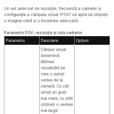
Un set adecvat de rezoluție, frecvență a cadrelor și
configurație a câmpului vizual (FOV) vă ajută să obțineți
o imagine clară și o încadrare adecvată.
Parametrii FOV, rezoluția și rata cadrelor
Parametru
Descriere
Opţiuni
Câmpul vizual
determină
lățimea
vizualizării pe
care o puteți
vedea de la
cameră. Cu cât
setați un grad
mai mare, cu atât
obțineți o vedere
mai largă.