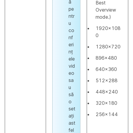
ă
Best
pe
Overview
ntr
mode.)
u
1920x108
co
0
nf
eri
1280x720
nț
896x480
ele
vid
640x360
eo
sa
512x288
u
448x240
să
o
320x180
set
256x144
ați
ast
fel