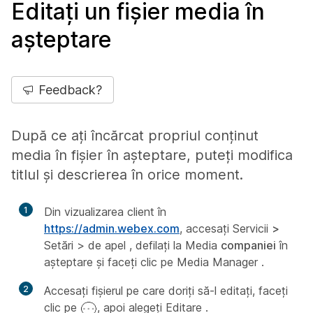
Editați un fișier media în
așteptare
Feedback?
După ce ați încărcat propriul conținut
media în fișier în așteptare, puteți modifica
titlul și descrierea în orice moment.
1
Din vizualizarea client în
https://admin.webex.com
, accesați Servicii
>
Setări > de apel ,
defilați la Media
companiei
în
așteptare și faceți clic pe Media Manager .
2
Accesați fișierul pe care doriți să-l editați, faceți
clic pe
, apoi alegeți Editare
.