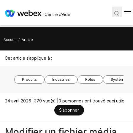
Centre d’Aide
Accueil
/
Article
Cet article s’applique à :
Produits
Industries
Rôles
Système d’ex
24 avril 2026 |
379 vue(s) |
0 personnes ont trouvé ceci utile
S’abonner
Modifier un fichier média