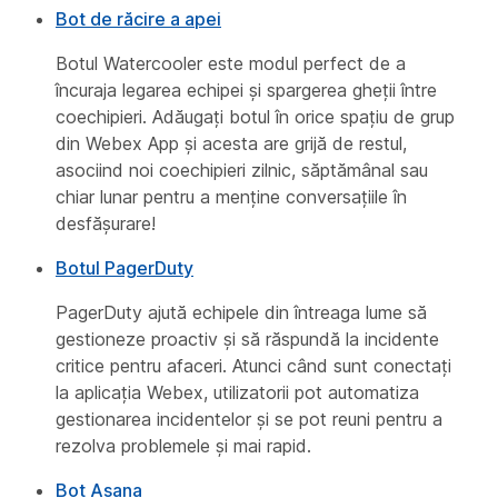
Bot de răcire a apei
Botul Watercooler este modul perfect de a
încuraja legarea echipei și spargerea gheții între
coechipieri. Adăugați botul în orice spațiu de grup
din Webex App și acesta are grijă de restul,
asociind noi coechipieri zilnic, săptămânal sau
chiar lunar pentru a menține conversațiile în
desfășurare!
Botul PagerDuty
PagerDuty ajută echipele din întreaga lume să
gestioneze proactiv și să răspundă la incidente
critice pentru afaceri. Atunci când sunt conectați
la aplicația Webex, utilizatorii pot automatiza
gestionarea incidentelor și se pot reuni pentru a
rezolva problemele și mai rapid.
Bot Asana