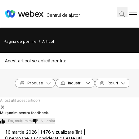
Centrul de ajutor
Pagină de pornire
/
Articol
Acest articol se aplică pentru:
Produse
Industrii
Roluri
A fost util acest articol?
Mulțumim pentru feedback.
Da, mulțumim!
Nu chiar
16 martie 2026 |
1476 vizualizare(ări) |
0 persoane au considerat că este util